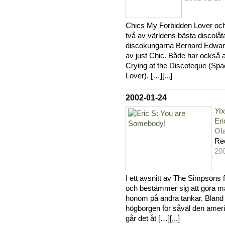
Chics My Forbidden Lover och
två av världens bästa discolå
discokungarna Bernard Edward
av just Chic. Både har också an
Crying at the Discoteque (Sp
Lover). […][
...
]
2002-01-24
Yo
Eri
Ol
Re
20
I ett avsnitt av The Simpsons få
och bestämmer sig att göra man
honom på andra tankar. Bland a
högborgen för såväl den ameri
går det åt […][
...
]