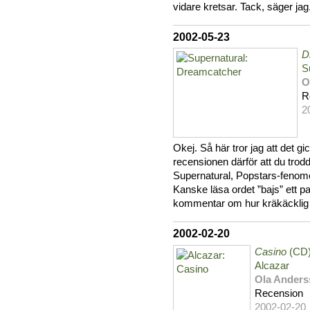
vidare kretsar. Tack, säger ja
2002-05-23
D
S
O
R
2
Okej. Så här tror jag att det gick
recensionen därför att du trodd
Supernatural, Popstars-fenom
Kanske läsa ordet ”bajs” ett p
kommentar om hur kräkäcklig
2002-02-20
Casino
(CD
Alcazar
Ola Ander
Recension
2002-02-20