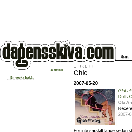
Start
ETIKETT
48 timmar
Chic
En vecka bakåt
2007-05-20
Globali
Dolls 
Ola A
Recens
2007-0
För inte särskilt länge sedan 