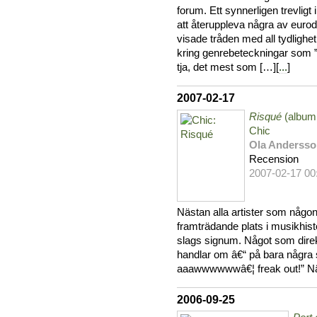
forum. Ett synnerligen trevligt 
att återuppleva några av euro
visade tråden med all tydlighet
kring genrebeteckningar som ”
tja, det mest som […][
...
]
2007-02-17
Risqué
(album,
Chic
Ola Anderss
Recension
2007-02-17 00
Nästan alla artister som någon
framträdande plats i musikhisto
slags signum. Något som direkt 
handlar om â€“ på bara några 
aaawwwwwwâ€¦ freak out!” Nä
2006-09-25