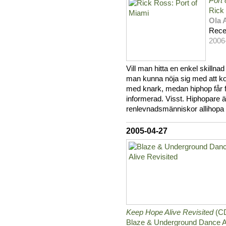
Port 
Rick
Ola 
Rece
2006
Vill man hitta en enkel skilln
man kunna nöja sig med att kons
med knark, medan hiphop får fo
informerad. Visst. Hiphopare är
renlevnadsmänniskor allihopa 
2005-04-27
Keep Hope Alive Revisited
(C
Blaze & Underground Dance Art