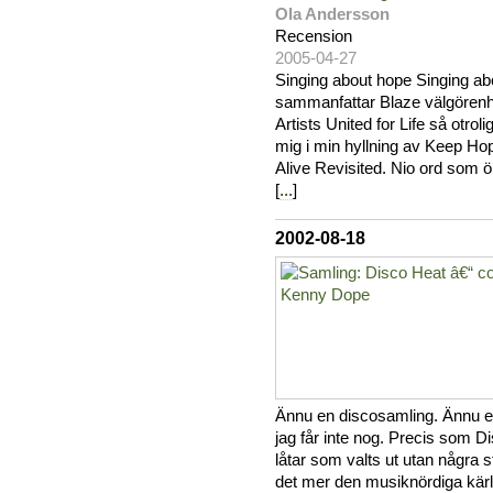
Ola Andersson
Recension
2005-04-27
Singing about hope Singing ab
sammanfattar Blaze välgörenh
Artists United for Life så otro
mig i min hyllning av Keep Ho
Alive Revisited. Nio ord som 
[
...
]
2002-08-18
Ännu en discosamling. Ännu en
jag får inte nog. Precis som 
låtar som valts ut utan några s
det mer den musiknördiga kärlek