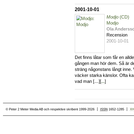
2001-10-01
Modjo
(CD)
Modjo
Ola Anderss
Recension
2001-10-01
Det finns låtar som får en alldel
gången man hör dem. Så är det 
sträng någonstans långt inne.
väcker starka känslor. Ofta 
vad man […][
...
]
© Peter 2 Meter Media AB och respektive skribent 1999-2026
ISSN
1652-1285
X