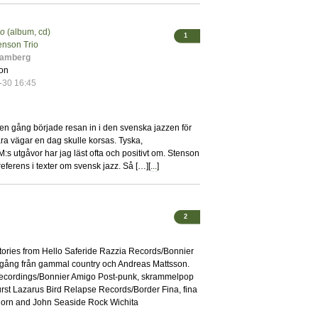
do
(album, cd)
1
enson Trio
Hamberg
on
-30 16:45
n gång började resan in i den svenska jazzen för
 våra vägar en dag skulle korsas. Tyska,
:s utgåvor har jag läst ofta och positivt om. Stenson
eferens i texter om svensk jazz. Så […][
...
]
2
tories from Hello Saferide Razzia Records/Bonnier
gång från gammal country och Andreas Mattsson.
a Recordings/Bonnier Amigo Post-punk, skrammelpop
urst Lazarus Bird Relapse Records/Border Fina, fina
, Bjorn and John Seaside Rock Wichita