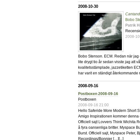
2008-10-30
Cantan
Bobo St
Patrik 
Recensi
2008-10
Bobo Stenson. ECM. Redan när jag e
lite drygt tio år sedan visste jag att
kvalitetsstämplade, jazzetiketten ECM
har varit en ständigt återkommande r
2008-09-16
Postboxen 2008-09-16
Postboxen
2008-09-16 21:00
Hello Saferide More Modern Short S
Amigo Inspirationen kommer denna 
Officiell sajt Lovvers Think Wichit
å fyra oansenliga britter. Myspace B
Burst. Officiell sajt, Myspace Peter
Recordings/Bonnier […][
...
]