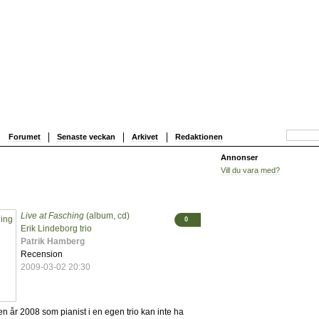
Forumet
Senaste veckan
Arkivet
Redaktionen
Annonser
Vill du vara med?
Live at Fasching
(album, cd)
0
Erik Lindeborg trio
Patrik Hamberg
Recension
2009-03-02 20:30
en år 2008 som pianist i en egen trio kan inte ha