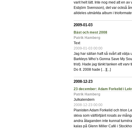
varit helt lätt. Inte nog med att en av 
Esbjörn Svensson), det var också år
alldeles utmärkta album i trioformatet
2009-01-03
Bäst och mest 2008
Patrik Hamberg
Text
2009-01-03 00:00
Jag har sällan haft så svårt att välja
Barkleys Who’s Gonna Save My Soul v
trist). Hade jag tänkt tanken ett var
Do It. 2008 hade […][
...
]
2008-12-23
23 december: Adam Forkelid i Lek
Patrik Hamberg
Julkalendern
2008-12-23 00:00
Pianisten Adam Forkelid och trion Le
skiva som välförtjänt rosats av mång
andra åtaganden inte kunnat turnéra s
kalas på Glenn Miller Café i Stockhol