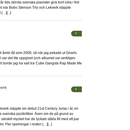
vår tids största svenska pianister gick bort (vila i frid
et när Bobo Stenson Trio och Lekverk släppte
 […][
...
]
7
 ut årets låt som 2008, så när jag pekade ut Gnarls
ar det lite uppgivet (och albumet var verkligen
v till borde jag ha valt Ice Cube Gangsta Rap Made Me
verk
1
kverk släppte sin debut 21st Century Jump i år, en
a svenska jazzkritiker. Även om de på grund av
ärskilt mycket har de lyckats ställa till med ett par
m. Fler spelningar i resten […][
...
]