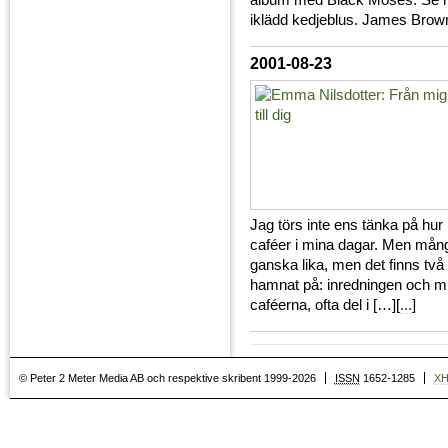
album med Black Moses. Se 
iklädd kedjeblus. James Bro
2001-08-23
Jag törs inte ens tänka på hur 
caféer i mina dagar. Men många
ganska lika, men det finns två 
hamnat på: inredningen och 
caféerna, ofta del i […][
...
]
© Peter 2 Meter Media AB och respektive skribent 1999-2026
ISSN
1652-1285
X