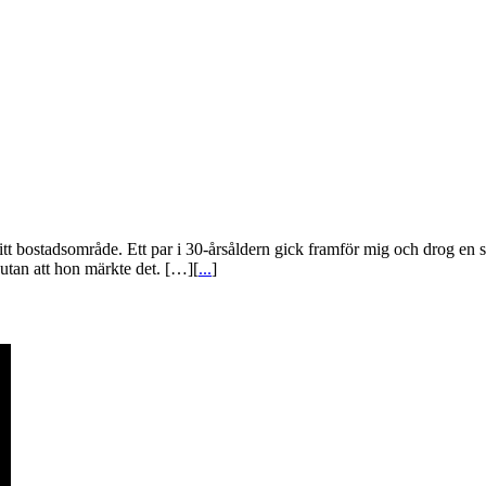
tt bostadsområde. Ett par i 30-årsåldern gick framför mig och drog en 
 utan att hon märkte det. […][
...
]