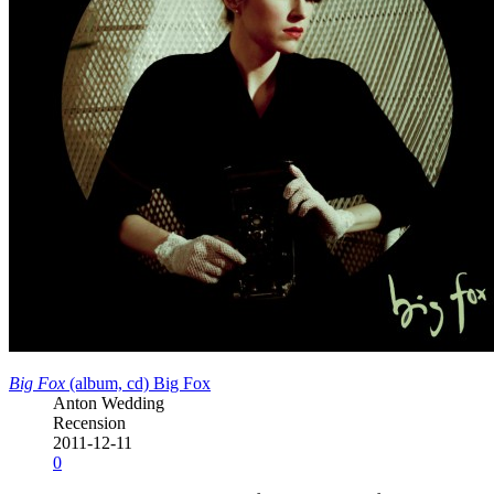
Big Fox
(album, cd)
Big Fox
Anton Wedding
Recension
2011-12-11
0