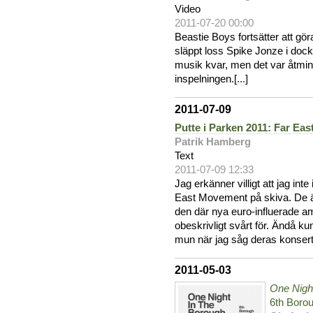
Video
2011-07-20 00:00
Beastie Boys fortsätter att gö
släppt loss Spike Jonze i doc
musik kvar, men det var åtmin
inspelningen.[
...
]
2011-07-09
Putte i Parken 2011: Far Ea
Patrik Hamberg
Text
2011-07-09 12:33
Jag erkänner villigt att jag int
East Movement på skiva. De 
den där nya euro-influerade a
obeskrivligt svårt för. Ändå ku
mun när jag såg deras konsert
2011-05-03
One Night
6th Borou