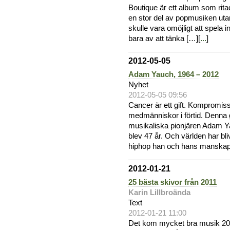
Boutique är ett album som rit
en stor del av popmusiken uta
skulle vara omöjligt att spela 
bara av att tänka […][
...
]
2012-05-05
Adam Yauch, 1964 – 2012
Nyhet
2012-05-05 09:56
Cancer är ett gift. Kompromis
medmänniskor i förtid. Denna
musikaliska pionjären Adam Y
blev 47 år. Och världen har bliv
hiphop han och hans manskap 
2012-01-21
25 bästa skivor från 2011
Karin Lillbroända
Text
2012-01-21 11:00
Det kom mycket bra musik 201