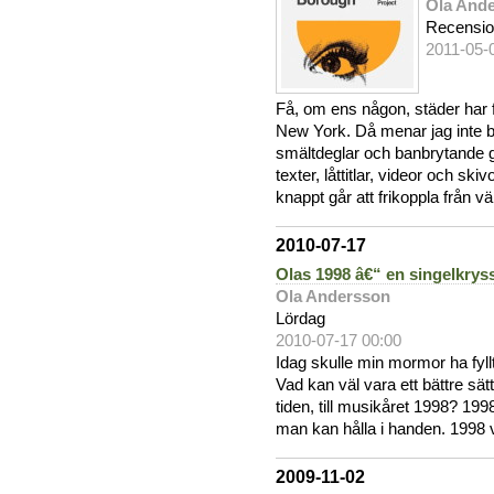
Ola And
Recensi
2011-05-
Få, om ens någon, städer har f
New York. Då menar jag inte 
smältdeglar och banbrytande 
texter, låttitlar, videor och sk
knappt går att frikoppla från v
2010-07-17
Olas 1998 â€“ en singelkrys
Ola Andersson
Lördag
2010-07-17 00:00
Idag skulle min mormor ha fyll
Vad kan väl vara ett bättre sätt a
tiden, till musikåret 1998? 1998
man kan hålla i handen. 1998 va
2009-11-02