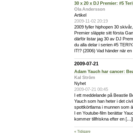
30 x 20 x DJ Premier: #5 Ter
Ola Andersson
Artikel
2009-11-02 20:19
2009 fyller hiphopen 30 skivår
Premier släppte sitt första G
därför listar jag 30 av DJ Prem
du alla delar i serien #5 
IT!? (2006) Vad händer när en
2009-07-21
Adam Yauch har cancer: Bea
Kal Ström
Nyhet
2009-07-21 00:45
I ett meddelande på Beastie Bo
Yauch som han heter i det civi
spottkörtlarna i munnen som äve
I en Youtube-film berättar Yau
kommer tillfriskna efter en […]
« Tidigare