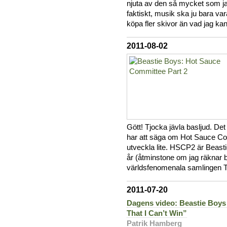
njuta av den så mycket som jag
faktiskt, musik ska ju bara vara
köpa fler skivor än vad jag ka
2011-08-02
Gött! Tjocka jävla basljud. De
har att säga om Hot Sauce Com
utveckla lite. HSCP2 är Beast
år (åtminstone om jag räknar 
världsfenomenala samlingen T
2011-07-20
Dagens video: Beastie Boys
That I Can’t Win”
Patrik Hamberg