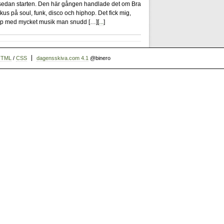
 sedan starten. Den här gången handlade det om Bra
okus på soul, funk, disco och hiphop. Det fick mig,
skap med mycket musik man snudd […][
...
]
HTML
/
CSS
dagensskiva.com 4.1
@binero