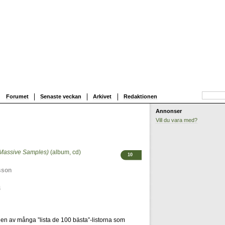
Forumet
Senaste veckan
Arkivet
Redaktionen
Annonser
Vill du vara med?
(Massive Samples)
(album, cd)
10
sson
4
 en av många ”lista de 100 bästa”-listorna som