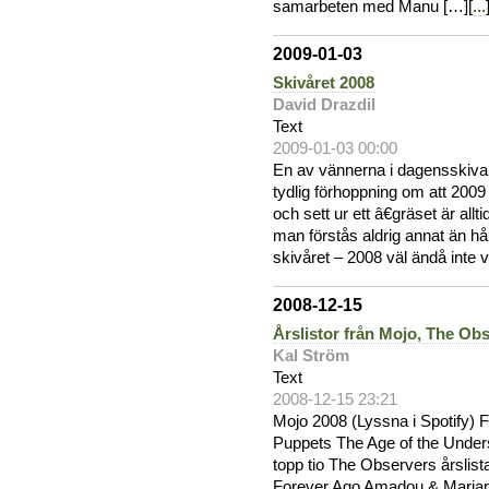
samarbeten med Manu […][
...
2009-01-03
Skivåret 2008
David Drazdil
Text
2009-01-03 00:00
En av vännerna i dagensskiva
tydlig förhoppning om att 2009
och sett ur ett â€gräset är al
man förstås aldrig annat än hå
skivåret – 2008 väl ändå inte 
2008-12-15
Årslistor från Mojo, The Ob
Kal Ström
Text
2008-12-15 23:21
Mojo 2008 (Lyssna i Spotify)
Puppets The Age of the Under
topp tio The Observers årslist
Forever Ago Amadou & Maria