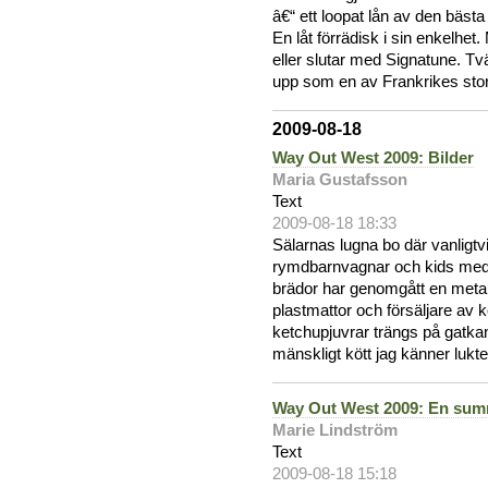
â€“ ett loopat lån av den bäst
En låt förrädisk i sin enkelhe
eller slutar med Signatune. Tv
upp som en av Frankrikes sto
2009-08-18
Way Out West 2009: Bilder
Maria Gustafsson
Text
2009-08-18 18:33
Sälarnas lugna bo där vanlig
rymdbarnvagnar och kids med l
brädor har genomgått en meta
plastmattor och försäljare av k
ketchupjuvrar trängs på gatkan
mänskligt kött jag känner lukte
Way Out West 2009: En sum
Marie Lindström
Text
2009-08-18 15:18