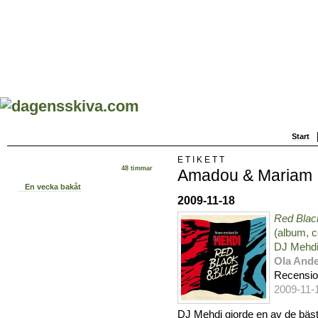
Start
ETIKETT
48 timmar
Amadou & Mariam
En vecka bakåt
2009-11-18
Red Blac
(album, c
DJ Mehd
Ola And
Recensi
2009-11-
DJ Mehdi gjorde en av de bäst