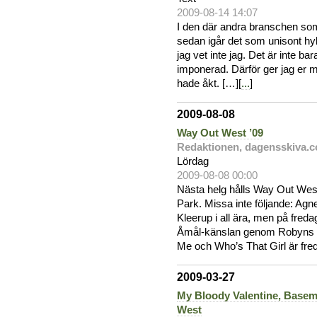
2009-08-14 14:07
I den där andra branschen som
sedan igår det som unisont hyl
jag vet inte jag. Det är inte bar
imponerad. Därför ger jag er 
hade åkt. […][
...
]
2009-08-08
Way Out West ’09
Redaktionen, dagensskiva.
Lördag
2009-08-08 00:00
Nästa helg hålls Way Out West
Park. Missa inte följande: Agn
Kleerup i all ära, men på fred
Åmål-känslan genom Robyns 9
Me och Who’s That Girl är fred
2009-03-27
My Bloody Valentine, Baseme
West