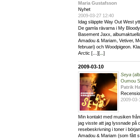
Maria Gustafsson
Nyhet
2009-03-27 12:40
Idag släppte Way Out West ytterli
De gamla rävarna i My Bloody
Basement Jaxx, albumaktuella
Amadou & Mariam, Vetiver, Mo
februari) och Woodpigeon. Klara
Arctic […][
...
]
2009-03-10
Seya
(al
Oumou S
Patrik 
Recensi
2009-03-
Min kontakt med musiken från
jag visste att jag lyssnade på
resebeskrivning i toner i börja
Amadou & Mariam (som fått skit