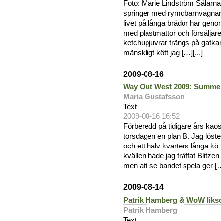
Foto: Marie Lindström Sälarna
springer med rymdbarnvagnar 
livet på långa brädor har gen
med plastmattor och försäljare
ketchupjuvrar trängs på gatkan
mänskligt kött jag […][
...
]
2009-08-16
Way Out West 2009: Summe
Maria Gustafsson
Text
2009-08-16 16:52
Förberedd på tidigare års kao
torsdagen en plan B. Jag löste
och ett halv kvarters långa kö 
kvällen hade jag träffat Blitzen
men att se bandet spela ger [
2009-08-14
Patrik Hamberg & WoW lik
Patrik Hamberg
Text