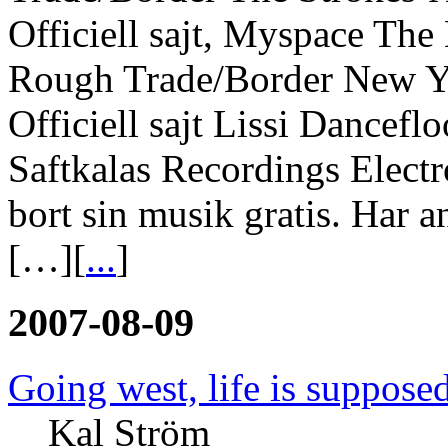
Officiell sajt, Myspace The
Rough Trade/Border New Yo
Officiell sajt Lissi Dancefl
Saftkalas Recordings Elect
bort sin musik gratis. Har a
[…][
...
]
2007-08-09
Going west, life is supposed
Kal Ström