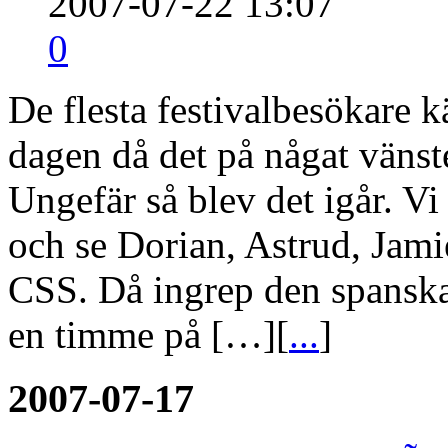
2007-07-22 13:07
0
De flesta festivalbesökare
dagen då det på någat vänste
Ungefär så blev det igår. Vi 
och se Dorian, Astrud, Jamie
CSS. Då ingrep den spanska 
en timme på […][
...
]
2007-07-17