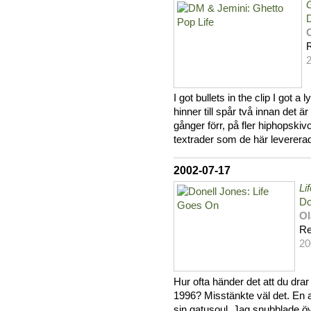
G
I got bullets in the clip I got a 
hinner till spår två innan de
gånger förr, på fler hiphopskivo
textrader som de här leverera
2002-07-17
Li
Do
Ol
Re
20
Hur ofta händer det att du dra
1996? Misstänkte väl det. En a
sin gatusoul. Jag snubblade öv