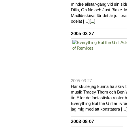
mindre allstar-gäng vid sin si
Dilla, Oh No och Just Blaze. 
Madlib-skiva, för det är ju i pr
odelat […][
...
]
2005-03-27
2005-03-27
Här skulle jag kunna ha skrivit 
musik Tracey Thorn och Ben W
år. Eller de fantastiska röster 
Everything But the Girl är livrä
jag mig med att konstatera […]
2003-08-07