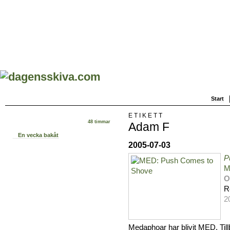
Start
ETIKETT
48 timmar
Adam F
En vecka bakåt
2005-07-03
P
M
O
R
2
Medaphoar har blivit MED. Till