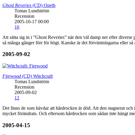
Ghost Reveries
(CD)
Opeth
Tomas Lundström
Recension
2005-10-17 00:00
16
Att sätta sig in i ”Ghost Reveries” när den väl damp ner efter diverse 
så många gånger förr för högt. Kanske är det förväntningarna eller så ä
2005-09-02
Firewood
(CD)
Witchcraft
Tomas Lundström
Recension
2005-09-02
12
Det finns de som hävdar att hårdrocken är död. Att den stagnerat och 
mycket förändrats. Och eftersom hårdrocken som sådan inte hängt med är
2005-04-15