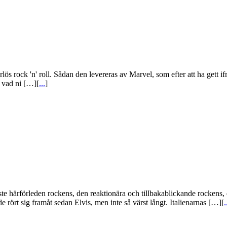
s rock 'n' roll. Sådan den levereras av Marvel, som efter att ha gett if
t vad ni […][
...
]
e härförleden rockens, den reaktionära och tillbakablickande rockens, död
de rört sig framåt sedan Elvis, men inte så värst långt. Italienarnas […][
.