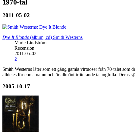
1970-tal
2011-05-02
Dye It Blonde
(album, cd)
Smith Westerns
Marie Lindström
Recension
2011-05-02
2
Smith Westerns låter som ett gäng gamla virtuoser från 70-talet som dr
alldeles för coola namn och är allmänt irriterande talangfulla. Deras s
2005-10-17