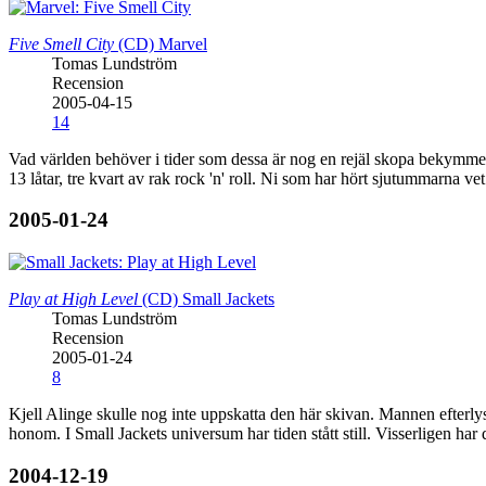
Five Smell City
(CD)
Marvel
Tomas Lundström
Recension
2005-04-15
14
Vad världen behöver i tider som dessa är nog en rejäl skopa bekymmerlö
13 låtar, tre kvart av rak rock 'n' roll. Ni som har hört sjutummarna ve
2005-01-24
Play at High Level
(CD)
Small Jackets
Tomas Lundström
Recension
2005-01-24
8
Kjell Alinge skulle nog inte uppskatta den här skivan. Mannen efterlyst
honom. I Small Jackets universum har tiden stått still. Visserligen har 
2004-12-19