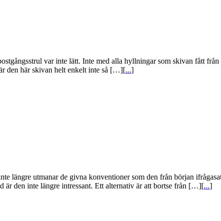
postgångsstrul var inte lätt. Inte med alla hyllningar som skivan fått fr
r den här skivan helt enkelt inte så […][
...
]
inte längre utmanar de givna konventioner som den från början ifrågasat
 den inte längre intressant. Ett alternativ är att bortse från […][
...
]