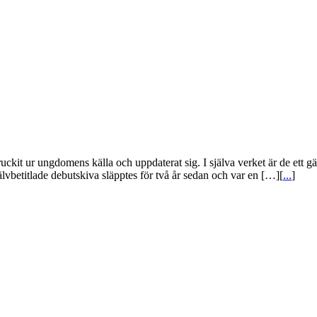
uckit ur ungdomens källa och uppdaterat sig. I själva verket är de ett g
jälvbetitlade debutskiva släpptes för två år sedan och var en […][
...
]