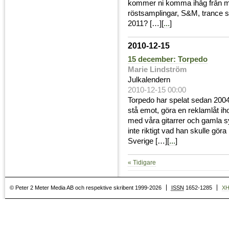
kommer ni komma ihåg från m
röstsamplingar, S&M, trance sy
2011? […][
...
]
2010-12-15
15 december: Torpedo
Marie Lindström
Julkalendern
2010-12-15 00:00
Torpedo har spelat sedan 2004 
stå emot, göra en reklamlåt ih
med våra gitarrer och gamla s
inte riktigt vad han skulle gö
Sverige […][
...
]
« Tidigare
© Peter 2 Meter Media AB och respektive skribent 1999-2026
ISSN
1652-1285
X