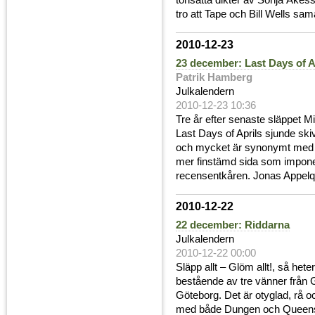
tonsätta dikter av Sonja Åkess
tro att Tape och Bill Wells sam
2010-12-23
23 december: Last Days of A
Patrik Hamberg
Julkalendern
2010-12-23 10:36
Tre år efter senaste släppet M
Last Days of Aprils sjunde ski
och mycket är synonymt med 
mer finstämd sida som imponer
recensentkåren. Jonas Appelqvi
2010-12-22
22 december: Riddarna
Julkalendern
2010-12-22 00:00
Släpp allt – Glöm allt!, så hete
bestående av tre vänner från
Göteborg. Det är otyglad, rå 
med både Dungen och Queens 