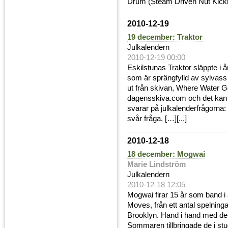
Drum (Steam Driven Nut Kicki
2010-12-19
19 december: Traktor
Julkalendern
2010-12-19 00:00
Eskilstunas Traktor släppte i å
som är sprängfylld av sylvass 
ut från skivan, Where Water 
dagensskiva.com och det kan ni
svarar på julkalenderfrågorna:
svår fråga. […][
...
]
2010-12-18
18 december: Mogwai
Marie Lindström
Julkalendern
2010-12-18 12:05
Mogwai firar 15 år som band i å
Moves, från ett antal spelning
Brooklyn. Hand i hand med den
Sommaren tillbringade de i stud