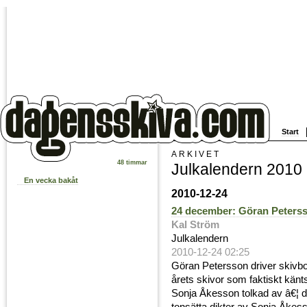
Start
ARKIVET
48 timmar
Julkalendern 2010
En vecka bakåt
2010-12-24
24 december: Göran Peters
Kal Ström
Julkalendern
2010-12-24 02:25
Göran Petersson driver skivb
årets skivor som faktiskt känts
Sonja Åkesson tolkad av â€¦ dä