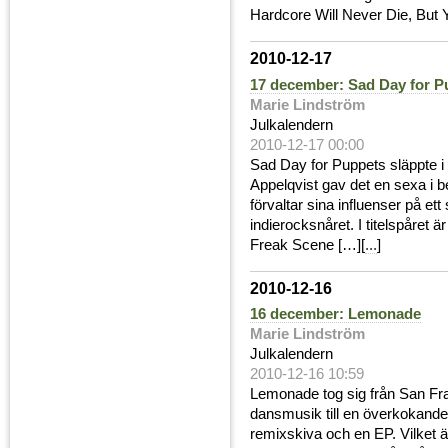
Hardcore Will Never Die, But 
2010-12-17
17 december: Sad Day for P
Marie Lindström
Julkalendern
2010-12-17 00:00
Sad Day for Puppets släppte i
Appelqvist gav det en sexa i 
förvaltar sina influenser på ett
indierocksnåret. I titelspåret är
Freak Scene […][
...
]
2010-12-16
16 december: Lemonade
Marie Lindström
Julkalendern
2010-12-16 10:59
Lemonade tog sig från San Fran
dansmusik till en överkokande 
remixskiva och en EP. Vilket 