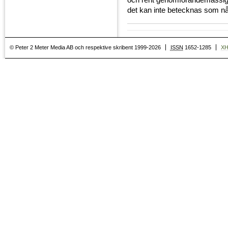
och rent genomförandemässigt.
det kan inte betecknas som n
© Peter 2 Meter Media AB och respektive skribent 1999-2026
ISSN
1652-1285
X