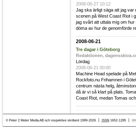
2008-06-27 10:12
Jag ska ärligt säga att jag var
scenen på West Coast Riot i gå
jag svårt att uttala mig om hu
döma av hur de genomförde res
2008-06-21
Tre dagar i Göteborg
Redaktionen, dagensskiva.
Lördag
2008-06-21 00:00
Machine Head spelade på Meta
Rockfoto.nu Frihamnen i Göte
centrum nästa helg, åtminston
då är vi så klart på plats. T
Coast Riot, medan Tomas och 
© Peter 2 Meter Media AB och respektive skribent 1999-2026
ISSN
1652-1285
X