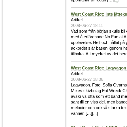
uppmanar till redan […][
...
]
West Coast Riot: Inte jättek
Artikel
2008-06-27 18:11
Vad som från början skulle bli 
med återförenade No Fun at All f
upplevelse. Helt och hållet på 
ackordet slår basen igenom hel
tillbaka. Att mycket av det ber
West Coast Riot: Lagwagon t
Artikel
2008-06-27 18:06
Lagwagon. Foto: Sofia Qvarnstr
Mikes skivbolag Fat Wreck Ch
avskrivs ofta som ett band med
sant till en viss del, men ban
melodier och också starka tex
vänner. […][
...
]