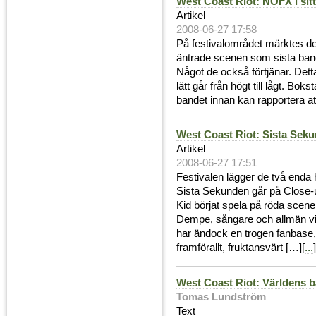
West Coast Riot: NOFX i sit
Artikel
2008-06-27 17:58
På festivalområdet märktes de
äntrade scenen som sista band
Något de också förtjänar. Dett
lätt går från högt till lågt. Bok
bandet innan kan rapportera at
West Coast Riot: Sista Seku
Artikel
2008-06-27 17:51
Festivalen lägger de två enda
Sista Sekunden går på Close
Kid börjat spela på röda scene
Dempe, sångare och allmän vi
har ändock en trogen fanbase, 
framförallt, fruktansvärt […][
...
]
West Coast Riot: Världens 
Tomas Lundström
Text