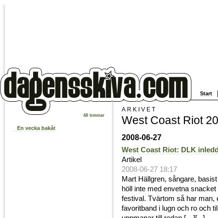
Start
ARKIVET
48 timmar
West Coast Riot 2
En vecka bakåt
2008-06-27
West Coast Riot: DLK inled
Artikel
2008-06-27 18:17
Mart Hällgren, sångare, basis
höll inte med envetna snacket 
festival. Tvärtom så har man, en
favoritband i lugn och ro och t