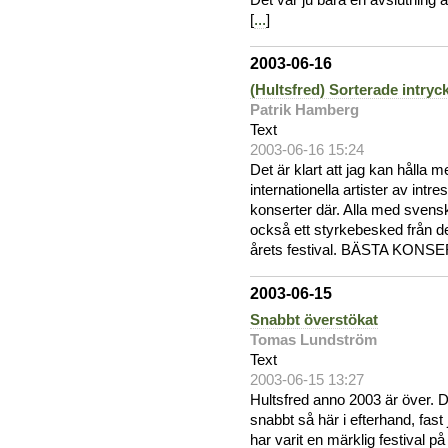
Det var ju bara en avslutning 
[
...
]
2003-06-16
(Hultsfred) Sorterade intryc
Patrik Hamberg
Text
2003-06-16 15:24
Det är klart att jag kan hålla 
internationella artister av intr
konserter där. Alla med sven
också ett styrkebesked från d
årets festival. BÄSTA KONSE
2003-06-15
Snabbt överstökat
Tomas Lundström
Text
2003-06-15 13:27
Hultsfred anno 2003 är över. De
snabbt så här i efterhand, fast j
har varit en märklig festival på 