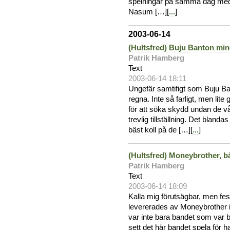
spelningar på samma dag med
Nasum […][
...
]
2003-06-14
(Hultsfred) Buju Banton mind
Patrik Hamberg
Text
2003-06-14 18:11
Ungefär samtifigt som Buju Ba
regna. Inte så farligt, men lit
för att söka skydd undan de v
trevlig tillställning. Det bland
bäst koll på de […][
...
]
(Hultsfred) Moneybrother, b
Patrik Hamberg
Text
2003-06-14 18:09
Kalla mig förutsägbar, men fes
levererades av Moneybrother i 
var inte bara bandet som var b
sett det här bandet spela för h