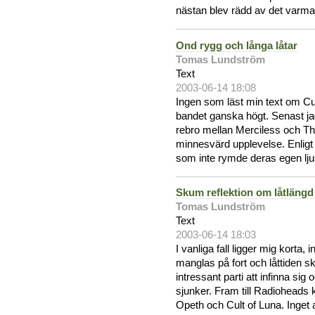
nästan blev rädd av det varma
Ond rygg och långa låtar
Tomas Lundström
Text
2003-06-14 18:08
Ingen som läst min text om Cul
bandet ganska högt. Senast ja
rebro mellan Merciless och Th
minnesvärd upplevelse. Enligt
som inte rymde deras egen lju
Skum reflektion om låtlängd
Tomas Lundström
Text
2003-06-14 18:03
I vanliga fall ligger mig korta,
manglas på fort och låttiden sk
intressant parti att infinna sig 
sjunker. Fram till Radioheads 
Opeth och Cult of Luna. Inget 