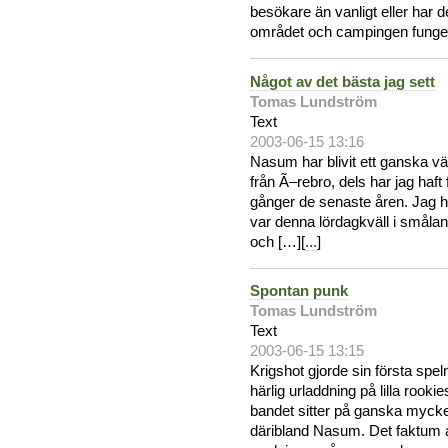
besökare än vanligt eller har d
området och campingen funger
Något av det bästa jag sett
Tomas Lundström
Text
2003-06-15 13:16
Nasum har blivit ett ganska vä
från Ã–rebro, dels har jag haft
gånger de senaste åren. Jag h
var denna lördagkväll i smålan
och […][
...
]
Spontan punk
Tomas Lundström
Text
2003-06-15 13:15
Krigshot gjorde sin första spel
härlig urladdning på lilla rook
bandet sitter på ganska mycket
däribland Nasum. Det faktum 