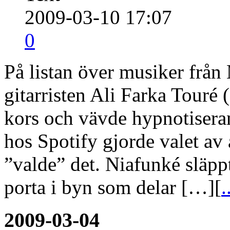
2009-03-10 17:07
0
På listan över musiker från 
gitarristen Ali Farka Touré
kors och vävde hypnotiseran
hos Spotify gjorde valet av 
”valde” det. Niafunké släpp
porta i byn som delar […][
.
2009-03-04