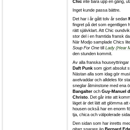
Chic
inte bara upp en gång, ut
Inget kunde passa bättre.
Det har i år gått tolv år sedan
fingret på det som egentligen h
rätt självklart. Att Chic oundvik
stor del i en framtida fransk 
När Modjo samplade Chics lite
Soup For One
till
Lady (Hear M
den stunden kommit.
Av alla franska houseyttringar 
Daft Punk
som gjort absolut s
Nästan alla som idag gör musi
axelvaddar och alldeles för sta
sneglar åtminstone med ena 
Bangalter
och
Guy-Manuel 
Christo
. Det går inte att komma
läget är det lätt att glömma at
housen också har en enorm för
tja, chica och välpolerade sid
Den sidan som har inretts me
gitarr snarare än
Bernard Ed