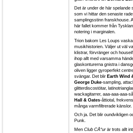
Det är under de här spelande 
som vi hittar den senaste rad
samplingsstinn franskhouse. At
här fallet kommer från Tyskla
notering i marginalen.
Trion bakom Les Loups vaskar
musikhistorien. Väljer ut väl va
klistrar, förvränger och houseifi
ihop allt med varsamma händer
glaskonturerna gnistra i dans
oliven ligger gyroperfekt cent
svängar. Det blir
Earth Wind &
George Duke
-sampling, atta
glitterdiscostötar, latinotriangla
wackagitarrer, aaa-aaa-aaa-så
Hall & Oates
-åttiotal, frekv
många varmfiltrerade känslor.
Och ja. Det blir oundvikligen o
Punk.
Men
Club CÅ“ur
är trots allt i