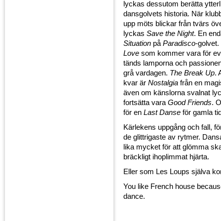
lyckas dessutom berätta ytterlig
dansgolvets historia. När klub
upp möts blickar från tvärs ö
lyckas
Save the Night
. En en
Situation
på
Paradisco
-golvet
Love
som kommer vara för evi
tänds lamporna och passionen
grå vardagen.
The Break Up
. 
kvar är
Nostalgia
från en magi
även om känslorna svalnat ly
fortsätta vara
Good Friends
. O
för en
Last Danse
för gamla tid
Kärlekens uppgång och fall, för
de glittrigaste av rytmer. Dan
lika mycket för att glömma ska
bräckligt ihoplimmat hjärta.
Eller som Les Loups själva kon
You like French house becaus
dance.