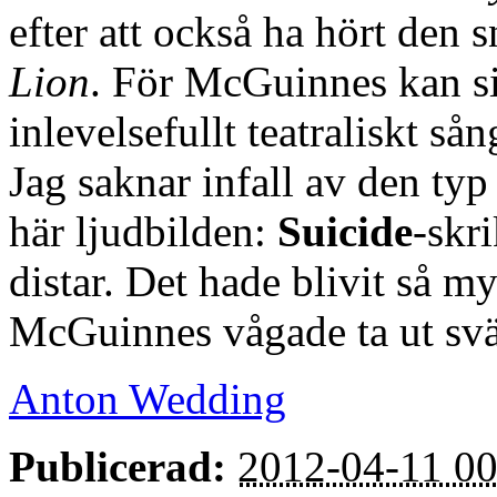
efter att också ha hört den 
Lion
. För McGuinnes kan si
inlevelsefullt teatraliskt sån
Jag saknar infall av den typ
här ljudbilden:
Suicide
-skri
distar. Det hade blivit så 
McGuinnes vågade ta ut svä
Anton Wedding
Publicerad:
2012-04-11 00