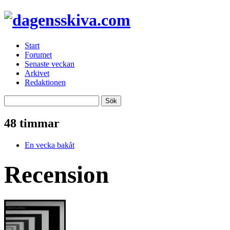
Start
Forumet
Senaste veckan
Arkivet
Redaktionen
48 timmar
En vecka bakåt
Recension