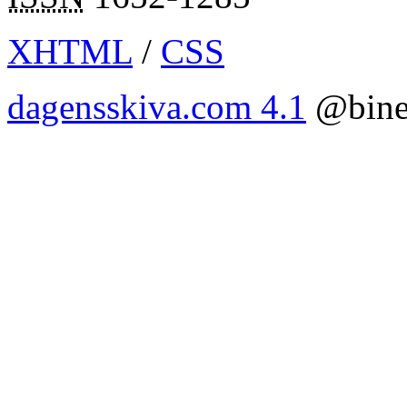
XHTML
/
CSS
dagensskiva.com 4.1
@bine