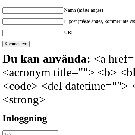
Namn (måste anges)
E-post (måste anges, kommer inte vis
URL
Du kan använda:
<a href="
<acronym title=""> <b> <bl
<code> <del datetime=""> 
<strong>
Inloggning