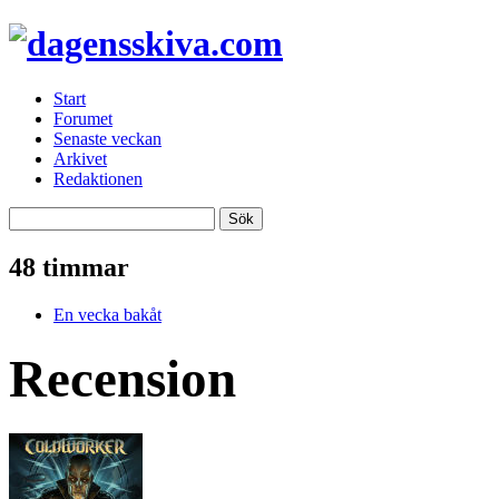
Start
Forumet
Senaste veckan
Arkivet
Redaktionen
48 timmar
En vecka bakåt
Recension