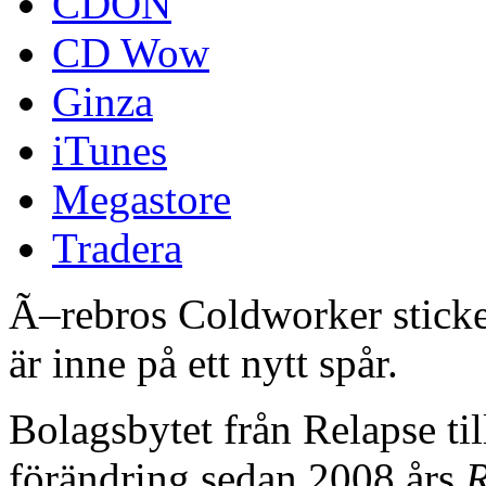
CDON
CD Wow
Ginza
iTunes
Megastore
Tradera
Ã–rebros Coldworker sticker
är inne på ett nytt spår.
Bolagsbytet från Relapse ti
förändring sedan 2008 års
R