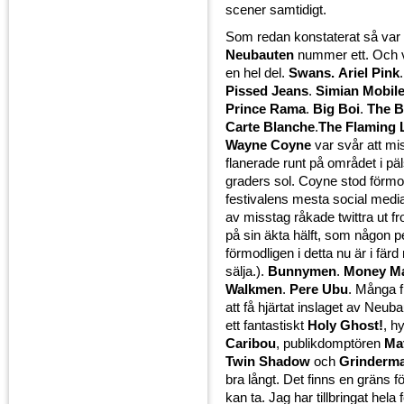
scener samtidigt.
Som redan konstaterat så var
Neubauten
nummer ett. Och v
en hel del.
Swans.
Ariel Pink
Pissed Jeans
.
Simian Mobile
Prince Rama
.
Big Boi
.
The B
Carte Blanche
.
The Flaming 
Wayne Coyne
var svår att mi
flanerade runt på området i pä
graders sol. Coyne stod förmo
festivalens mesta social med
av misstag råkade twittra ut fr
på sin äkta hälft, som någon 
förmodligen i detta nu är i fär
sälja.).
Bunnymen
.
Money M
Walkmen
.
Pere Ubu
. Många f
att få hjärtat inslaget av Neub
ett fantastiskt
Holy Ghost!
, h
Caribou
, publikdomptören
Ma
Twin Shadow
och
Grinderm
bra långt. Det finns en gräns 
kan ta. Jag har tillbringat hela