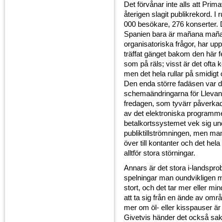
Det förvånar inte alls att Prim
återigen slagit publikrekord. I
000 besökare, 276 konserter. 
Spanien bara är mañana mañan
organisatoriska frågor, har upp
träffat gänget bakom den här fe
som på räls; visst är det ofta k
men det hela rullar på smidigt 
Den enda större fadäsen var 
schemaändringarna för Llevan
fredagen, som tyvärr påverkad
av det elektroniska programme
betalkortssystemet vek sig un
publiktillströmningen, men ma
över till kontanter och det hela
alltför stora störningar.
Annars är det stora i-landspro
spelningar man oundvikligen 
stort, och det tar mer eller m
att ta sig från en ände av områd
mer om öl- eller kisspauser är
Givetvis händer det också sak