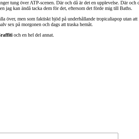
ger tung över ATP-scenen. Där och då är det en upplevelse. Där och då ä
en jag kan ändå tacka dem för det, eftersom det förde mig till Baths.
la över, men som faktiskt bjöd på underhållande tropicaliapop utan att gö
halv sex på morgonen och dags att traska hemåt.
affiti
och en hel del annat.