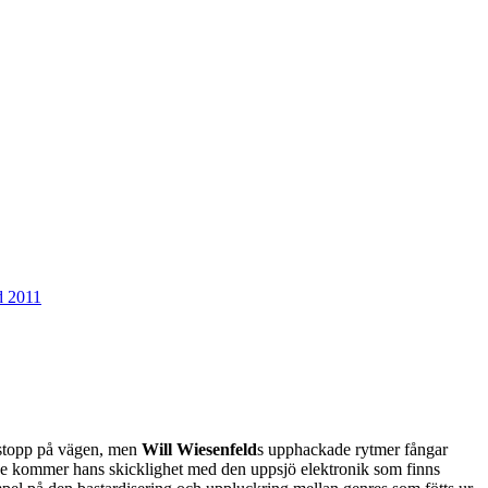
t stopp på vägen, men
Will Wiesenfeld
s upphackade rytmer fångar
 live kommer hans skicklighet med den uppsjö elektronik som finns