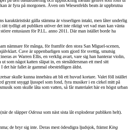
mpel på den bastardisering och uppluckring mellan genres som fötts ur
klockan är fyra på morgonen. Även om Wiesenfelds beats är uppbrutna
ns karaktäristiskt gälla stämma är visserligen intakt, men låter underlig
t rätt tydligt att publiken utöver det inte riktigt vet vad man kan vänta
n större entusiasm för P.I.L. anno 2011. Där man istället borde ha
sam nämnare för många, för framför den stora San Miguel-scenen,
 självklart. Cave är uppenbarligen som gjord för svettig, smutsig
eras av Warren Ellis, en verklig avart, vare sig han hanterar violin,
 ut som något katten släpat in, en stenåldersman ett med sitt
a. I det här fallet är gammal obestridligen äldst.
retsar skulle kunna innebära att bli ett huvud kortare. Valet föll istället
 Med grymt snyggt ljusspel som fond, fyra musiker i en cirkel mitt på
nsmusik som skulle låta som vatten, så får materialet här en högst urban
t (när de släpper
Odessa
som näst sista låt exploderar publiken helt).
samma; de bryr sig inte. Deras mest ödesdigra ljudsjok, främst
King