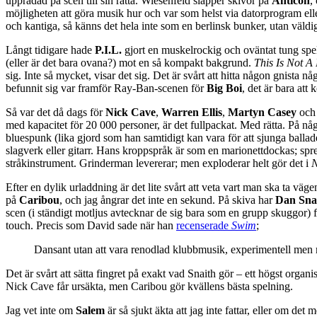
uppradad på scen till sin rätta. Wiesenfeld släpper skivor på
Anticon
,
möjligheten att göra musik hur och var som helst via datorprogram el
och kantiga, så känns det hela inte som en berlinsk bunker, utan väldi
Långt tidigare hade
P.I.L.
gjort en muskelrockig och oväntat tung spel
(eller är det bara ovana?) mot en så kompakt bakgrund.
This Is Not A
sig. Inte så mycket, visar det sig. Det är svårt att hitta någon gnista
befunnit sig var framför Ray-Ban-scenen för
Big Boi
, det är bara att 
Så var det då dags för
Nick Cave
,
Warren Ellis
,
Martyn Casey
oc
med kapacitet för 20 000 personer, är det fullpackat. Med rätta. På någ
bluespunk (lika gjord som han samtidigt kan vara för att sjunga ballad
slagverk eller gitarr. Hans kroppspråk är som en marionettdockas; spret
stråkinstrument. Grinderman levererar; men exploderar helt gör det i
N
Efter en dylik urladdning är det lite svårt att veta vart man ska ta vä
på
Caribou
, och jag ångrar det inte en sekund. På skiva har
Dan Sna
scen (i ständigt motljus avtecknar de sig bara som en grupp skuggor)
touch. Precis som David sade när han
recenserade
Swim
;
Dansant utan att vara renodlad klubbmusik, experimentell men m
Det är svårt att sätta fingret på exakt vad Snaith gör – ett högst organ
Nick Cave får ursäkta, men Caribou gör kvällens bästa spelning.
Jag vet inte om
Salem
är så sjukt äkta att jag inte fattar, eller om de