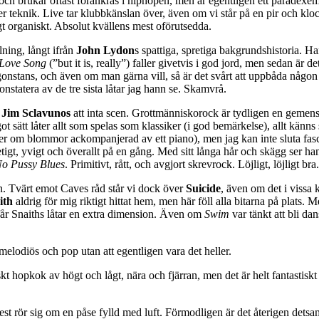
 och brukar oftast förankras i hiphopen, men är egentligen ett paradexe
ler teknik. Live tar klubbkänslan över, även om vi står på en pir och 
gt organiskt. Absolut kvällens mest oförutsedda.
ning, långt ifrån
John Lydon
s spattiga, spretiga bakgrundshistoria. Ha
 Love Song
(”but it is, really”) faller givetvis i god jord, men sedan är de
 någonstans, och även om man gärna vill, så är det svårt att uppbåda någo
konstatera av de tre sista låtar jag hann se. Skamvrå.
h
Jim Sclavunos
att inta scen. Grottmänniskorock är tydligen en gemen
ot sätt låter allt som spelas som klassiker (i god bemärkelse), allt känns
er om blommor ackompanjerad av ett piano), men jag kan inte sluta fascin
igt, yvigt och överallt på en gång. Med sitt långa hår och skägg ser han
o Pussy Blues
. Primitivt, rått, och avgjort skrevrock. Löjligt, löjligt br
gen. Tvärt emot Caves råd står vi dock över
Suicide
, även om det i vissa k
ith
aldrig för mig riktigt hittat hem, men här föll alla bitarna på plats.
 får Snaiths låtar en extra dimension. Även om
Swim
var tänkt att bli da
elodiös och pop utan att egentligen vara det heller.
iskt hopkok av högt och lågt, nära och fjärran, men det är helt fantastisk
t mest rör sig om en påse fylld med luft. Förmodligen är det återigen det