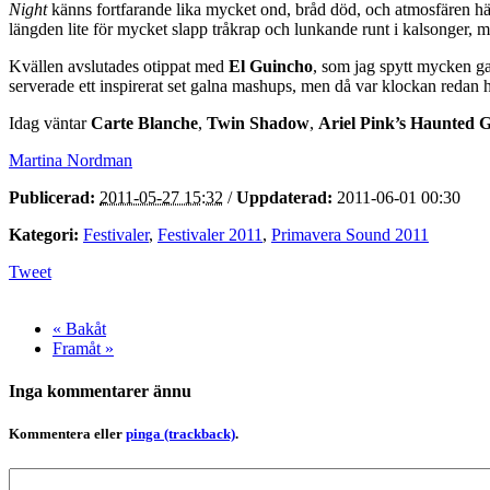
Night
känns fortfarande lika mycket ond, bråd död, och atmosfären hän
längden lite för mycket slapp tråkrap och lunkande runt i kalsonger, m
Kvällen avslutades otippat med
El Guincho
, som jag spytt mycken gal
serverade ett inspirerat set galna mashups, men då var klockan redan 
Idag väntar
Carte Blanche
,
Twin Shadow
,
Ariel Pink’s Haunted Gr
Martina Nordman
Publicerad:
2011-05-27 15:32
/
Uppdaterad:
2011-06-01 00:30
Kategori:
Festivaler
,
Festivaler 2011
,
Primavera Sound 2011
Tweet
« Bakåt
Framåt »
Inga kommentarer ännu
Kommentera eller
pinga (trackback)
.