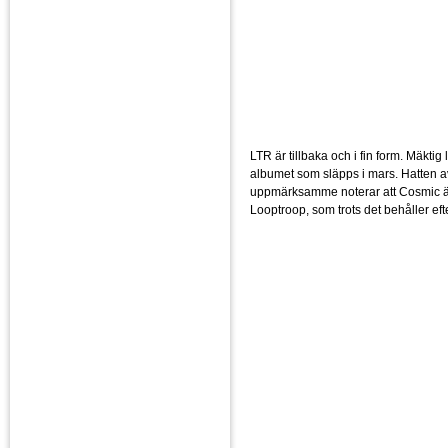
LTR är tillbaka och i fin form. Mäktig 
albumet som släpps i mars. Hatten a
uppmärksamme noterar att Cosmic är t
Looptroop, som trots det behåller e