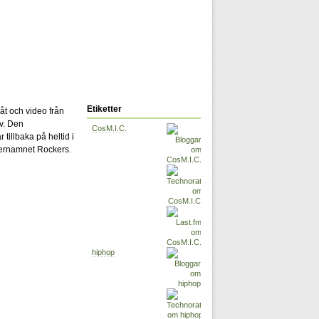
Etiketter
låt och video från
v. Den
CosM.I.C.
illbaka på heltid i
fternamnet Rockers.
hiphop