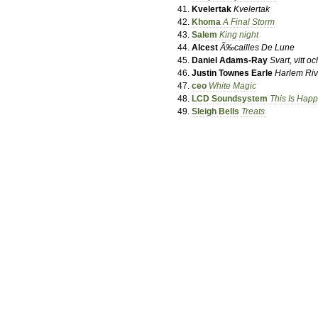
Kvelertak
Kvelertak
Khoma
A Final Storm
Salem
King night
Alcest
Ã‰cailles De Lune
Daniel Adams-Ray
Svart, vitt o
Justin Townes Earle
Harlem Riv
ceo
White Magic
LCD Soundsystem
This Is Hap
Sleigh Bells
Treats