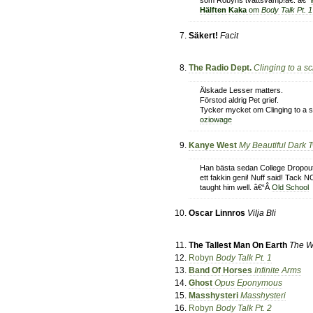
som Robyns tvättsvamp!â€. â€“
Hälften Kaka
om
Body Talk Pt. 1
Säkert!
Facit
The Radio Dept.
Clinging to a 
Älskade Lesser matters.
Förstod aldrig Pet grief.
Tycker mycket om Clinging to a 
oziowage
Kanye West
My Beautiful Dark 
Han bästa sedan College Dropou
ett fakkin geni! Nuff said! Tack N
taught him well. â€“Â
Old School
Oscar Linnros
Vilja Bli
The Tallest Man On Earth
The W
Robyn
Body Talk Pt. 1
Band Of Horses
Infinite Arms
Ghost
Opus Eponymous
Masshysteri
Masshysteri
Robyn
Body Talk Pt. 2