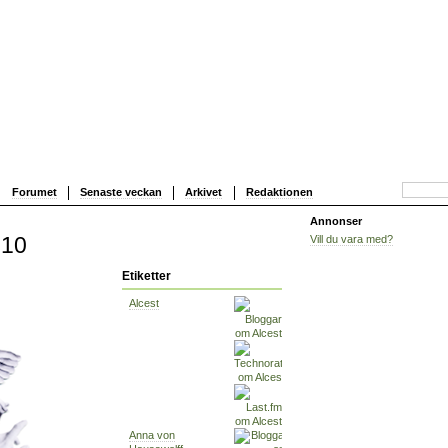
Forumet
Senaste veckan
Arkivet
Redaktionen
Annonser
010
Vill du vara med?
Etiketter
Alcest
Anna von