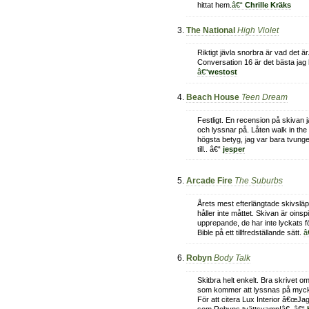
hittat hem.
â€“
Chrille Kräks
The National
High Violet
Riktigt jävla snorbra är vad det ä
Conversation 16 är det bästa jag h
â€“
westost
Beach House
Teen Dream
Festligt. En recension på skivan j
och lyssnar på. Låten walk in the 
högsta betyg, jag var bara tvungen
till.. â€“
jesper
Arcade Fire
The Suburbs
Årets mest efterlängtade skivsl
håller inte måttet. Skivan är oins
upprepande, de har inte lyckats f
Bible på ett tillfredställande sätt.
â
Robyn
Body Talk
Skitbra helt enkelt. Bra skrivet om
som kommer att lyssnas på myck
För att citera Lux Interior â€œJag v