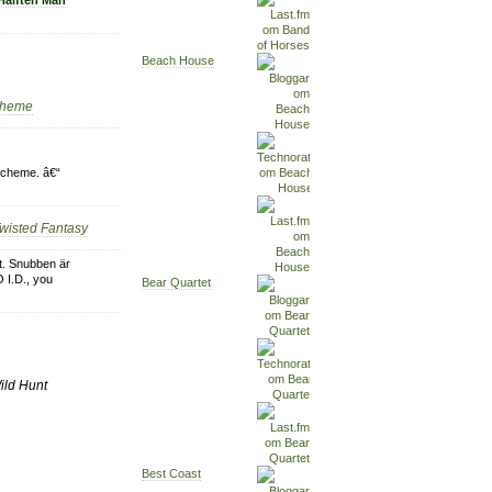
Hälften Man
Beach House
scheme
scheme. â€“
Twisted Fantasy
t. Snubben är
O I.D., you
Bear Quartet
ild Hunt
Best Coast