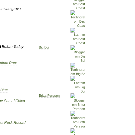
rom the grave
i
Before Today
Big Boi
edium Rare
 Blue
Britta Persson
The Son of Chico
ss Rock Record