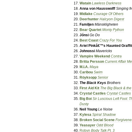
Watain
Lawless Darkness
Anna von Hausswolff
Singing f
Midlake
Courage Of Others
Deerhunter
Halcyon Digest
Familjen
Mänskligheten
Bear Quartet
Monty Python
Jónsi
Go Do
Best Coast
Crazy For You
Ariel Pinkâ€™s Haunted Graffit
Johnossi
Mavericks
Vampire Weekend
Contra
Britta Persson
Current Affair M
M.I.A.
Maya
Caribou
Swim
Röyksopp
Senior
The Black Keys
Brothers
First Aid Kit
The Big Black & the
Crystal Castles
Crystal Castles
Big Boi
Sir Luscious Left Foot: 
Dusty
Neil Young
Le Noise
Kylesa
Spiral Shadow
Broken Social Scene
Forgivene
Yeasayer
Odd Blood
Robyn
Body Talk Pt. 3