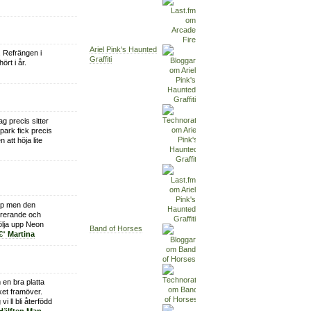
Ariel Pink's Haunted
r. Refrängen i
Graffiti
ört i år.
ag precis sitter
park fick precis
 att höja lite
äpp men den
pirerande och
ölja upp Neon
Band of Horses
€“
Martina
 en bra platta
et framöver.
i ll bli återfödd