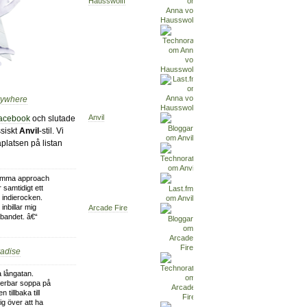
Hausswolff
erywhere
Anvil
Facebook
och slutade
ssiskt
Anvil
-stil. Vi
taplatsen på listan
 samma approach
 samtidigt ett
 indierocken.
inbillar mig
Arcade Fire
bandet. â€“
radise
 långatan.
nderbar soppa på
tillbaka till
lig över att ha