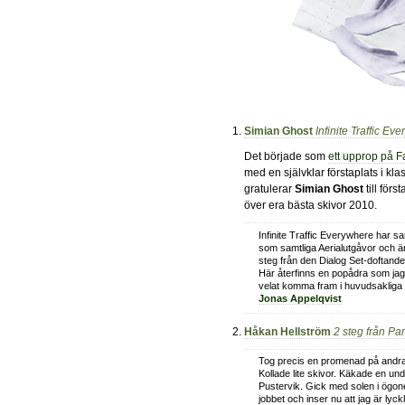
Simian Ghost
Infinite Traffic Ev
Det började som
ett upprop på 
med en självklar förstaplats i kla
gratulerar
Simian Ghost
till förs
över era bästa skivor 2010.
Infinite Traffic Everywhere har
som samtliga Aerialutgåvor och är
steg från den Dialog Set-doftande
Här återfinns en popådra som jag 
velat komma fram i huvudsakliga 
Jonas Appelqvist
Håkan Hellström
2 steg från Pa
Tog precis en promenad på andra
Kollade lite skivor. Käkade en u
Pustervik. Gick med solen i ögonen 
jobbet och inser nu att jag är lyck