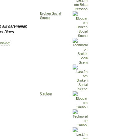
Broken Social
Scene
ch allt däremellan
er Blues
pening
‘
Caribou