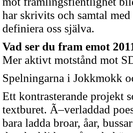
mot främlingsfientlighet bil
har skrivits och samtal med 
definiera oss själva.
Vad ser du fram emot 201
Mer aktivt motstånd mot SD 
Spelningarna i Jokkmokk oc
Ett kontrasterande projekt 
textburet. Ã–verladdad poes
bara ladda broar, åar, bussa