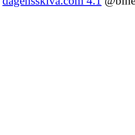
dagensskiva.com 4.1
@bine