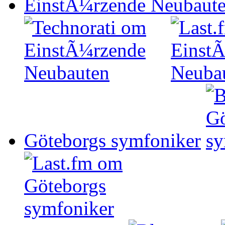
EinstÃ¼rzende Neubaut
Göteborgs symfoniker