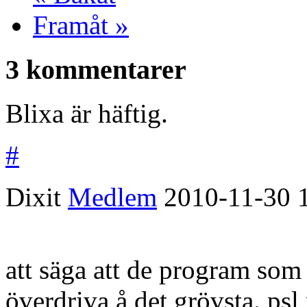
Framåt »
3 kommentarer
Blixa är häftig.
#
Dixit
Medlem
2010-11-30
att säga att de program som 
överdriva å det grövsta. psl