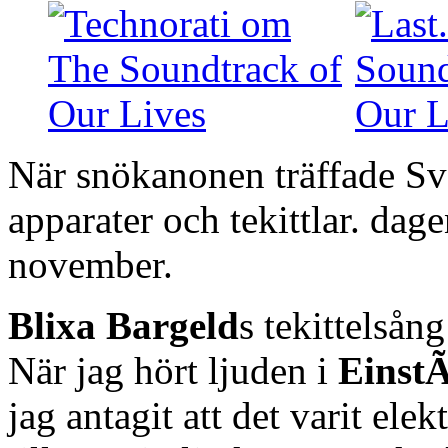
När snökanonen träffade Sve
apparater och tekittlar. da
november.
Blixa Bargeld
s tekittelsång
När jag hört ljuden i
Einst
jag antagit att det varit ele