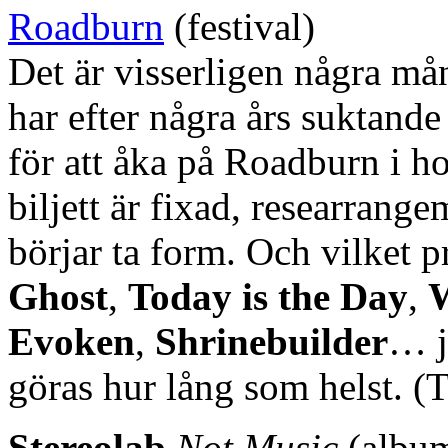
Roadburn
(festival)
Det är visserligen några må
har efter några års suktand
för att åka på Roadburn i ho
biljett är fixad, researran
börjar ta form. Och vilket 
Ghost
,
Today is the Day
,
Evoken
,
Shrinebuilder
… j
göras hur lång som helst. 
Stereolab
Not Music
(albu