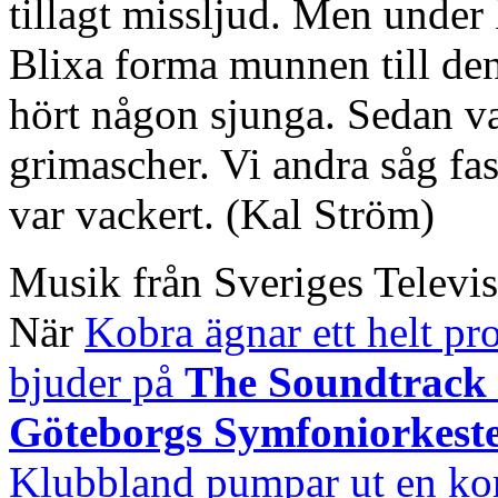
tillagt missljud. Men under
Blixa forma munnen till den
hört någon sjunga. Sedan v
grimascher. Vi andra såg fa
var vackert. (Kal Ström)
Musik från Sveriges Televi
När
Kobra ägnar ett helt p
bjuder på
The Soundtrack 
Göteborgs Symfoniorkest
Klubbland pumpar ut en kor