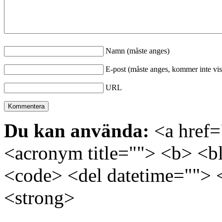
Namn (måste anges)
E-post (måste anges, kommer inte vis
URL
Du kan använda:
<a href="
<acronym title=""> <b> <bl
<code> <del datetime=""> 
<strong>