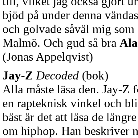
till, vilket jag också gjort
bjöd på under denna vändas
och golvade såväl mig som 
Malmö. Och gud så bra
Al
(Jonas Appelqvist)
Jay-Z
Decoded
(bok)
Alla måste läsa den. Jay-Z fö
en rapteknisk vinkel och bli
bäst är det att läsa de längr
om hiphop. Han beskriver 