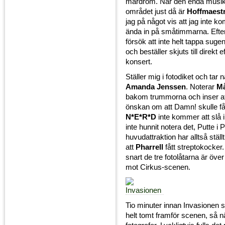
mardröm. När den enda musika
området just då är
Hoffmaest
jag på något vis att jag inte ko
ända in på småtimmarna. Efte
försök att inte helt tappa suge
och beställer skjuts till direkt e
konsert.
Ställer mig i fotodiket och tar 
Amanda Jenssen
. Noterar
Må
bakom trummorna och inser at
önskan om att Damn! skulle få
N*E*R*D
inte kommer att slå 
inte hunnit notera det, Putte i
huvudattraktion har alltså ställ
att
Pharrell
fått streptokocker. 
snart de tre fotolåtarna är över
mot Cirkus-scenen.
Tio minuter innan Invasionen s
helt tomt framför scenen, så 