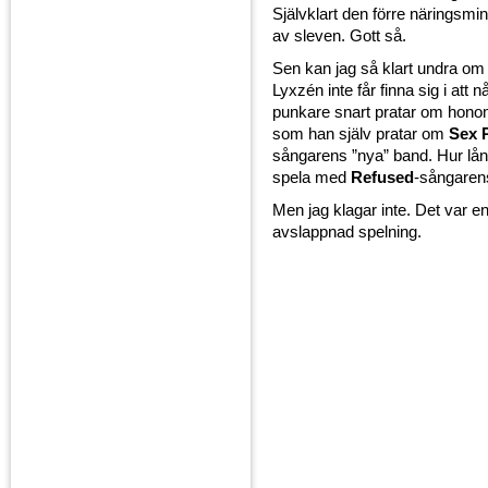
Självklart den förre näringsmi
av sleven. Gott så.
Sen kan jag så klart undra om
Lyxzén inte får finna sig i att 
punkare snart pratar om hon
som han själv pratar om
Sex P
sångarens ”nya” band. Hur lång
spela med
Refused
-sångaren
Men jag klagar inte. Det var en
avslappnad spelning.