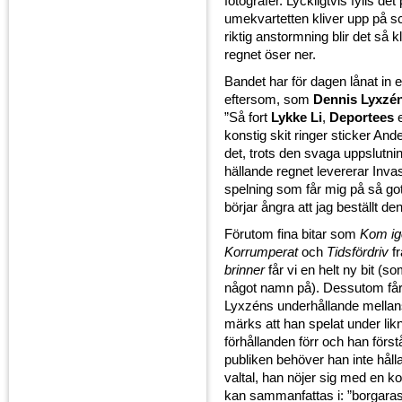
fotografer. Lyckligtvis fylls det
umekvartetten kliver upp på 
riktig anstormning blir det så kl
regnet öser ner.
Bandet har för dagen lånat in e
eftersom, som
Dennis Lyxzé
”Så fort
Lykke Li
,
Deportees
e
konstig skit ringer sticker Ande
det, trots den svaga uppslutni
hällande regnet levererar Inva
spelning som får mig på så got
börjar ångra att jag beställt d
Förutom fina bitar som
Kom ig
Korrumperat
och
Tidsfördriv
f
brinner
får vi en helt ny bit (so
något namn på). Dessutom får 
Lyxzéns underhållande mellan
märks att han spelat under li
förhållanden förr och han förstå
publiken behöver han inte håll
valtal, han nöjer sig med en k
kan sammanfattas i: ”borgaras