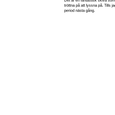
Det är en fantastisk skiva som
tröttna på att lyssna på. Tills j
period nästa gång.