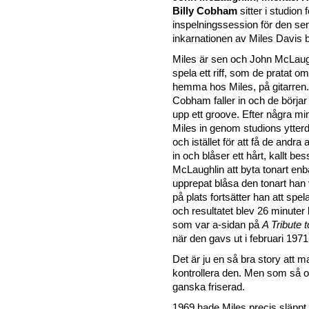
Billy Cobham
sitter i studion 
inspelningssession för den se
inkarnationen av Miles Davis 
Miles är sen och John McLaughl
spela ett riff, som de pratat om
hemma hos Miles, på gitarren
Cobham faller in och de börjar l
upp ett groove. Efter några mi
Miles in genom studions ytterd
och istället för att få de andra 
in och blåser ett hårt, kallt be
McLaughlin att byta tonart enb
upprepat blåsa den tonart han vi
på plats fortsätter han att spel
och resultatet blev 26 minuter
som var a-sidan på
A Tribute 
när den gavs ut i februari 1971
Det är ju en så bra story att man
kontrollera den. Men som så o
ganska friserad.
1969 hade Miles precis släppt