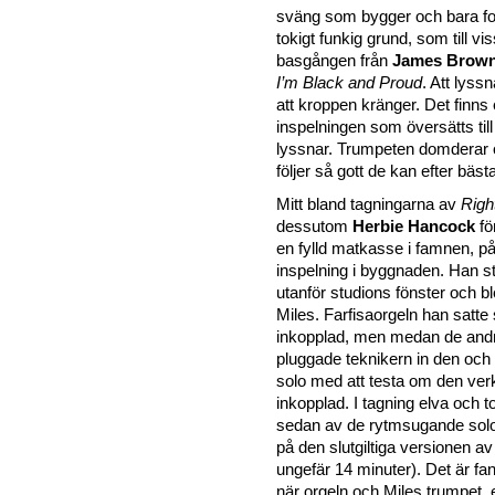
sväng som bygger och bara fo
tokigt funkig grund, som till v
basgången från
James Brow
I’m Black and Proud
. Att lyss
att kroppen kränger. Det finns
inspelningen som översätts til
lyssnar. Trumpeten domderar 
följer så gott de kan efter bäs
Mitt bland tagningarna av
Righ
dessutom
Herbie Hancock
fö
en fylld matkasse i famnen, på
inspelning i byggnaden. Han st
utanför studions fönster och b
Miles. Farfisaorgeln han satte s
inkopplad, men medan de andra
pluggade teknikern in den och 
solo med att testa om den verk
inkopplad. I tagning elva och 
sedan av de rytmsugande so
på den slutgiltiga versionen a
ungefär 14 minuter). Det är fan
när orgeln och Miles trumpet, ef