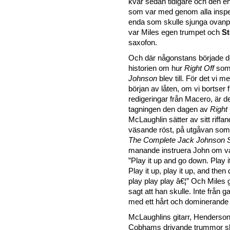
kvar sedan tidigare och den 
som var med genom alla inspe
enda som skulle sjunga ovanp
var Miles egen trumpet och
S
saxofon.
Och där någonstans började d
historien om hur
Right Off
som 
Johnson
blev till. För det vi m
början av låten, om vi bortser 
redigeringar från Macero, är d
tagningen den dagen av
Right 
McLaughlin sätter av sitt riffa
väsande röst, på utgåvan som
The Complete Jack Johnson 
manande instruera John om va
Play it up and go down. Play it
Play it up, play it up, and the
play play play â€¦
Och Miles g
sagt att han skulle. Inte från 
med ett hårt och dominerande
McLaughlins gitarr, Henderso
Cobhams drivande trummor sk