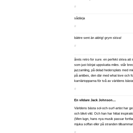
#
sådärja
#
bättre sent än aldrig! grym skiva!
#
årets retro for sure. en perfekt skiva att
som just börjat uppskatta miles. står br
jazzamling, på delad hedersplats med m
på antibes, den där med what love och fol
karriärtopparna för två av världens bäst
#
En vildare Jack Johnson…
Världens bästa sol-och-surf-artist har g
och blivit vild. Och han har hittat inspirat
(Men lugn, hans nya musik passar fortfa
mjuka soffan eller på stranden tillsam
#