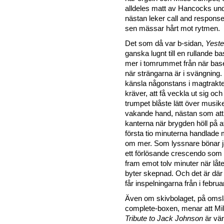
alldeles matt av Hancocks und
nästan leker call and respons
sen mässar hårt mot rytmen.
Det som då var b-sidan,
Yest
ganska lugnt till en rullande b
mer i tomrummet från när base
när strängarna är i svängning
känsla någonstans i magtrakten
kräver, att få veckla ut sig och
trumpet blåste lätt över musi
vakande hand, nästan som att 
kanterna när brygden höll på a
första tio minuterna handlade 
om mer. Som lyssnare bönar 
ett förlösande crescendo som
fram emot tolv minuter när låt
byter skepnad. Och det är där
får inspelningarna från i februari
Även om skivbolaget, på omslag
complete-boxen, menar att Mi
Tribute to Jack Johnson
är vär