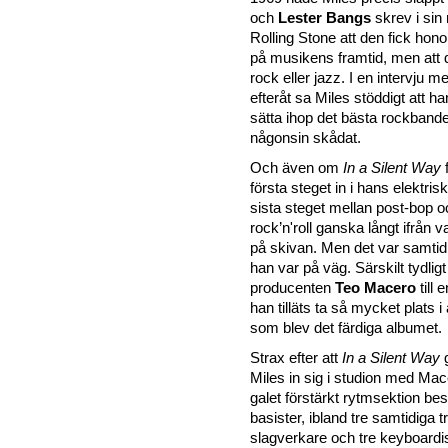
och
Lester Bangs
skrev i sin
Rolling Stone att den fick hono
på musikens framtid, men att 
rock eller jazz. I en intervju m
efteråt sa Miles stöddigt att 
sätta ihop det bästa rockbande
någonsin skådat.
Och även om
In a Silent Way
f
första steget in i hans elektris
sista steget mellan post-bop o
rock’n'roll ganska långt ifrån
på skivan. Men det var samtidig
han var på väg. Särskilt tydligt 
producenten
Teo Macero
till
han tilläts ta så mycket plats 
som blev det färdiga albumet.
Strax efter att
In a Silent Way
g
Miles in sig i studion med Mac
galet förstärkt rytmsektion be
basister, ibland tre samtidiga 
slagverkare och tre keyboardis