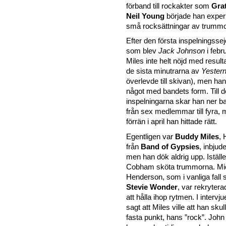
förband till rockakter som
Gra
Neil Young
började han expe
små rocksättningar av trummor
Efter den första inspelningsse
som blev
Jack Johnson
i febr
Miles inte helt nöjd med resulta
de sista minutrarna av
Yester
överlevde till skivan), men han 
något med bandets form. Till
inspelningarna skar han ner b
från sex medlemmar till fyra, 
förrän i april han hittade rätt.
Egentligen var
Buddy Miles
, 
från
Band of Gypsies
, inbjude
men han dök aldrig upp. Istället
Cobham sköta trummorna. Mi
Henderson, som i vanliga fall
Stevie Wonder
, var rekrytera
att hålla ihop rytmen. I interv
sagt att Miles ville att han sku
fasta punkt, hans
rock
. John