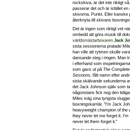
rockskiva, är det inte riktigt 
passerar det och är istället en
skivorna. Punkt. Eller kanske 
återknyta till skivans boxning
Det är ingen som riktigt vet nä
ombedd att göra musik till d
världsmästarboxaren
Jack J
sista sessionerna pratade Mile
han ville att rytmen skulle va
dansande steg i ringen. Man tro
i efterhand som inspelningarna
som gavs ut på
The Complete
Sessions
, fått namn efter andr
sista skälvande sekunderna 
det Jack Johnson själv som ta
någonstans fick nog den tidiga
Miles iväg sina tyngsta slugger
boxningskarriär.
I’m Jack Joh
heavyweight champion of the w
they never let me forget it. I’m bl
never let them forget it.