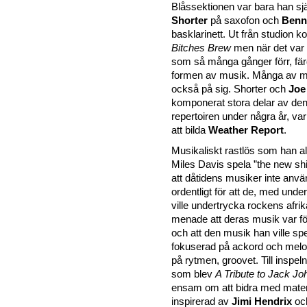
Blåssektionen var bara han sj
Shorter
på saxofon och
Benn
basklarinett. Ut från studion 
Bitches Brew
men när det var 
som så många gånger förr, fä
formen av musik. Många av m
också på sig. Shorter och
Joe
komponerat stora delar av den
repertoiren under några år, var
att bilda
Weather Report
.
Musikaliskt rastlös som han allt
Miles Davis spela
the new shi
att dåtidens musiker inte anv
ordentligt för att de, med unde
ville undertrycka rockens afri
menade att deras musik var fö
och att den musik han ville spe
fokuserad på ackord och melo
på rytmen, groovet. Till inspe
som blev
A Tribute to Jack J
ensam om att bidra med mater
inspirerad av
Jimi Hendrix
och