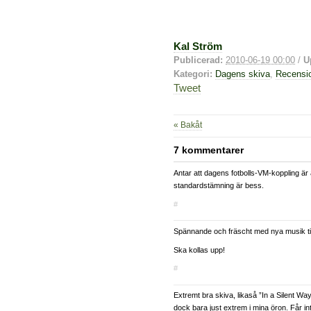
Kal Ström
Publicerad:
2010-06-19 00:00
/
U
Kategori:
Dagens skiva
,
Recensi
Tweet
« Bakåt
7 kommentarer
Antar att dagens fotbolls-VM-koppling är
standardstämning är bess.
#
Spännande och fräscht med nya musik ti
Ska kollas upp!
#
Extremt bra skiva, likaså ”In a Silent Wa
dock bara just extrem i mina öron. Får in