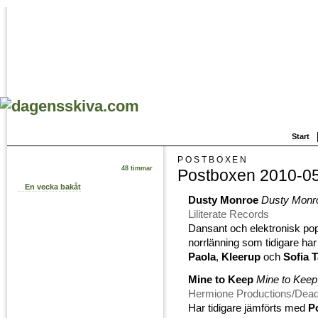
Start
POSTBOXEN
48 timmar
Postboxen 2010-0
En vecka bakåt
Dusty Monroe
Dusty Monr
Liliterate Records
Dansant och elektronisk po
norrlänning som tidigare ha
Paola
,
Kleerup
och
Sofia T
Mine to Keep
Mine to Keep
Hermione Productions/Dead
Har tidigare jämförts med
P