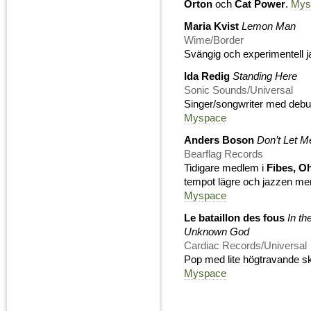
Orton
och
Cat Power
.
Mys
Maria Kvist
Lemon Man
Wime/Border
Svängig och experimentell 
Ida Redig
Standing Here
Sonic Sounds/Universal
Singer/songwriter med debu
Myspace
Anders Boson
Don’t Let 
Bearflag Records
Tidigare medlem i
Fibes, O
tempot lägre och jazzen me
Myspace
Le bataillon des fous
In th
Unknown God
Cardiac Records/Universal
Pop med lite högtravande sk
Myspace