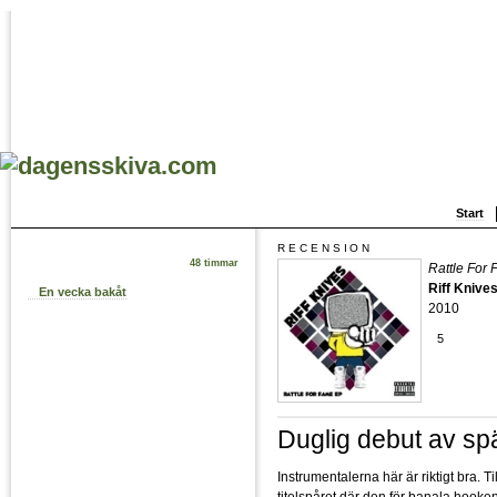
Start
RECENSION
48 timmar
Rattle For
Riff Knive
En vecka bakåt
2010
5
Duglig debut av s
Instrumentalerna här är riktigt bra. T
titelspåret där den för banala hook