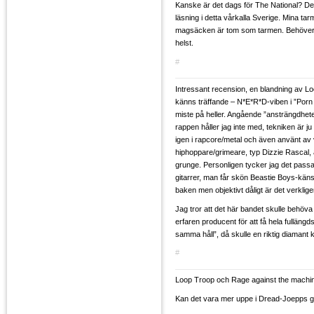
Kanske är det dags för The National? Det 
läsning i detta vårkalla Sverige. Mina ta
magsäcken är tom som tarmen. Behöver
helst.
#
Intressant recension, en blandning av 
känns träffande – N*E*R*D-viben i ”Porn S
miste på heller. Angående ”ansträngdhete
rappen håller jag inte med, tekniken är ju
igen i rapcore/metal och även använt av
hiphoppare/grimeare, typ Dizzie Rascal,
grunge. Personligen tycker jag det passar 
gitarrer, man får skön Beastie Boys-kä
baken men objektivt dåligt är det verklige
Jag tror att det här bandet skulle behöv
erfaren producent för att få hela fullängds
samma håll”, då skulle en riktig diamant 
#
Loop Troop och Rage against the machi
Kan det vara mer uppe i Dread-Joepps 