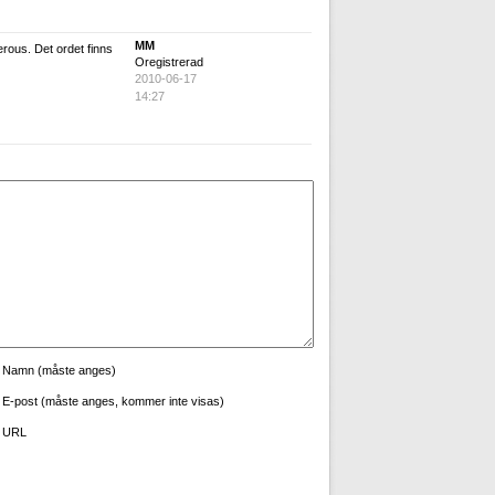
MM
rous. Det ordet finns
Oregistrerad
2010-06-17
14:27
Namn (måste anges)
E-post (måste anges, kommer inte visas)
URL