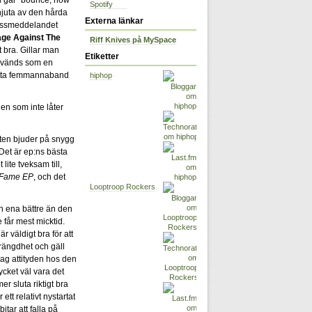
Spotify
juta av den hårda
Externa länkar
ressmeddelandet
ge Against The
Riff Knives på MySpace
 bra. Gillar man
Etiketter
nvänds som en
detta femmannaband
hiphop
en som inte låter
åten bjuder på snygg
Det är ep:ns bästa
lite tveksam till,
r Fame EP
, och det
Looptroop Rockers
en ena bättre än den
får mest micktid.
r väldigt bra för att
rängdhet och gäll
 jag attityden hos den
cket väl vara det
r sluta riktigt bra
ett relativt nystartat
bitar att falla på