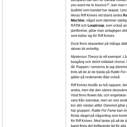
you want me to bounce?”, kan man n
ljudbild som bandet har skapat. I p
liknas Riff Knives vid bland andra
Ra
Machine
, något som stämmer väldigt
RATM och
Looptroop
, som också a
jämförelse, gillar man antagligen 
som kallar sig för Riff Knives.
Dock finns skavanker på många ställ
skivan bli enhetlig.
Mysterous Theory
är ett exempel. L
basgång och skönt ostädad chorus. 
låt. Rappen i verserna är jag däremot 
trots att de är de bästa på
Rattle Fo
gäller på resterande låtar också.
Riff Knives består av två rappare, d
andra, men där den sämre dessvärre 
Visst finns flowet där, och engelskan ä
vara från svenskar, men en viss anst
ton stör nästan alltid. Däremot gillar
här gruppen.
Rattle For Fame
kan my
första steget på någonting som komme
för Riff Knives. Med tanke på att de är 
band finns det fortfarande tid för alla 