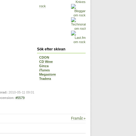
rock
Sök efter skivan
CDON
CD Wow
Ginza
iTunes
Megastore
Tradera
erad:
2010-05-11 09:01
cension:
#5579
Framåt »