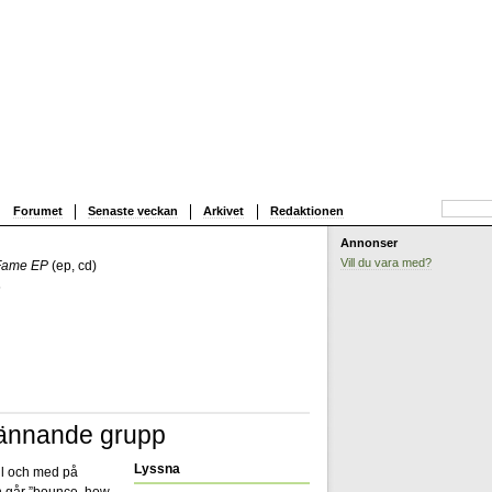
Forumet
Senaste veckan
Arkivet
Redaktionen
Annonser
Vill du vara med?
 Fame EP
(ep, cd)
s
pännande grupp
Lyssna
ill och med på
en går ”bounce, how