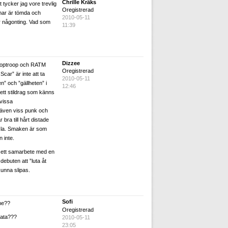
Chrille Kräks
tycker jag vore trevlig
Oregistrerad
rmar är tömda och
2010-05-11
 någonting. Vad som
11:39
Dizzee
Looptroop och RATM
Oregistrerad
car” är inte att ta
2010-05-11
n” och ”gällheten” i
12:46
 ett stildrag som känns
 vissa
 även viss punk och
bra till hårt distade
nsla. Smaken är som
n inte.
a ett samarbete med en
debuten att ”luta åt
kunna slipas.
Sofi
ne??
Oregistrerad
gata???
2010-05-11
23:05