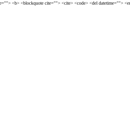
tle=""> <b> <blockquote cite=""> <cite> <code> <del datetime=""> <e