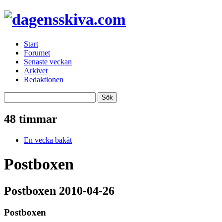
Start
Forumet
Senaste veckan
Arkivet
Redaktionen
48 timmar
En vecka bakåt
Postboxen
Postboxen 2010-04-26
Postboxen