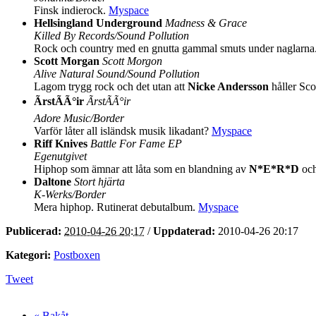
Finsk indierock.
Myspace
Hellsingland Underground
Madness & Grace
Killed By Records/Sound Pollution
Rock och country med en gnutta gammal smuts under naglarna
Scott Morgan
Scott Morgon
Alive Natural Sound/Sound Pollution
Lagom trygg rock och det utan att
Nicke Andersson
håller Sco
ÃrstÃ­Ã°ir
ÃrstÃ­Ã°ir
Adore Music/Border
Varför låter all isländsk musik likadant?
Myspace
Riff Knives
Battle For Fame EP
Egenutgivet
Hiphop som ämnar att låta som en blandning av
N*E*R*D
oc
Daltone
Stort hjärta
K-Werks/Border
Mera hiphop. Rutinerat debutalbum.
Myspace
Publicerad:
2010-04-26 20:17
/
Uppdaterad:
2010-04-26 20:17
Kategori:
Postboxen
Tweet
« Bakåt