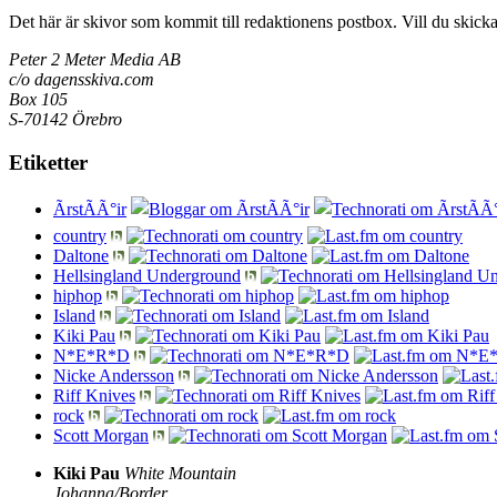
Det här är skivor som kommit till redaktionens postbox. Vill du skicka sk
Peter 2 Meter Media AB
c/o dagensskiva.com
Box 105
S-70142 Örebro
Etiketter
ÃrstÃ­Ã°ir
country
Daltone
Hellsingland Underground
hiphop
Island
Kiki Pau
N*E*R*D
Nicke Andersson
Riff Knives
rock
Scott Morgan
Kiki Pau
White Mountain
Johanna/Border