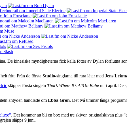
n Kina. De kinesiska myndigheterna fick kalla fötter av Dylan förflutna so
 helt fritt. Från de första
Studio
-singlarna till rara låtar med
Jens Lekm
tric
släpper första singeln
That’s Where It’s At
/
Oh Babe
nu i april. De s
iteln antyder, handlade om
Ebba Grön
. Det två timmar långa programm
eluxe”
. Det kommer att bli en box med tre skivor, originalskivan plus 
ejen släpps 9 juni.