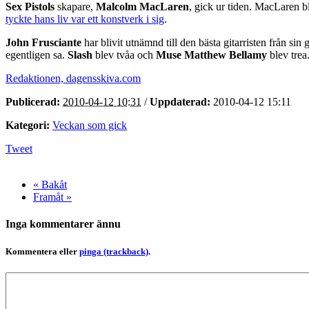
Sex Pistols
skapare,
Malcolm MacLaren
, gick ur tiden. MacLaren 
tyckte hans liv var ett konstverk i sig
.
John Frusciante
har blivit utnämnd till den bästa gitarristen från sin 
egentligen sa.
Slash
blev tvåa och
Muse
Matthew Bellamy
blev trea
Redaktionen, dagensskiva.com
Publicerad:
2010-04-12 10:31
/
Uppdaterad:
2010-04-12 15:11
Kategori:
Veckan som gick
Tweet
« Bakåt
Framåt »
Inga kommentarer ännu
Kommentera eller
pinga (trackback)
.