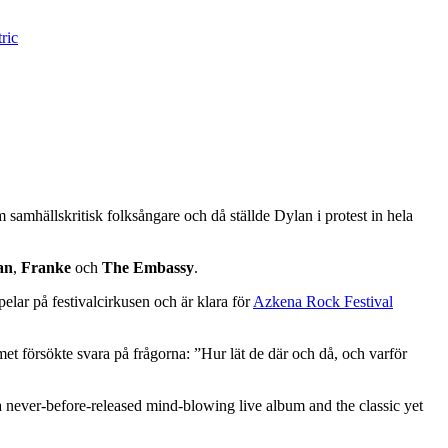
m samhällskritisk folksångare och då ställde Dylan i protest in hela
an
,
Franke
och
The Embassy
.
pelar på festivalcirkusen och är klara för
Azkena Rock Festival
et försökte svara på frågorna: ”Hur lät de där och då, och varför
”a never-before-released mind-blowing live album and the classic yet