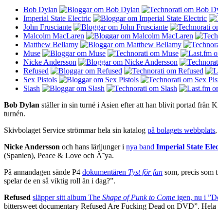
Bob Dylan
Imperial State Electric
John Frusciante
Malcolm MacLaren
Matthew Bellamy
Muse
Nicke Andersson
Refused
Sex Pistols
Slash
Bob Dylan
ställer in sin turné i Asien efter att han blivit portad frå
turnén.
Skivbolaget Service strömmar hela sin katalog
på bolagets webbplats
,
Nicke Andersson
och hans lärljunger i
nya band
Imperial State Elec
(Spanien), Peace & Love och Ã˜ya.
På annandagen sände P4
dokumentären
Tyst för fan
som, precis som t
spelar de en så viktig roll än i dag?”.
Refused
släpper sitt album The
Shape of Punk to Come
igen, nu i ”D
bittersweet documentary Refused Are Fucking Dead on DVD”. Hela gr