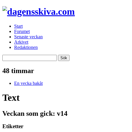
Start
Forumet
Senaste veckan
Arkivet
Redaktionen
48 timmar
En vecka bakåt
Text
Veckan som gick: v14
Etiketter