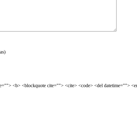
as)
tle=""> <b> <blockquote cite=""> <cite> <code> <del datetime=""> <e