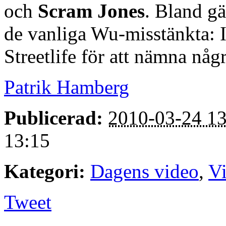
och
Scram Jones
. Bland g
de vanliga Wu-misstänkta:
Streetlife för att nämna någr
Patrik Hamberg
Publicerad:
2010-03-24 13
13:15
Kategori:
Dagens video
,
V
Tweet