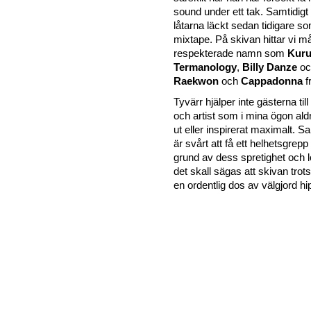
sound under ett tak. Samtidigt 
låtarna läckt sedan tidigare so
mixtape. På skivan hittar vi 
respekterade namn som
Kuru
Termanology
,
Billy Danze
oc
Raekwon
och
Cappadonna
f
Tyvärr hjälper inte gästerna till
och artist som i mina ögon aldr
ut eller inspirerat maximalt. S
är svårt att få ett helhetsgrep
grund av dess spretighet och 
det skall sägas att skivan trot
en ordentlig dos av välgjord hi