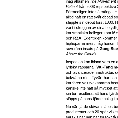
ihåg albumen
The Movement
Patient
från 2003 repspektive
Förmodligen inte så många. H
alltid haft en rätt svårjobbad s
släppte sin debut först 1999. 
varit i skuggan av sina betydli
karismatiska kollegor som
Me
och
RZA
. Egentligen kommer 
hiphoparna mest ihåg honom f
suveräna insats på
Gang Star
Above the Clouds
.
Inspectah kan ibland vara en 
lyriska rapparna i
Wu-Tang
me
och avancerade rimstruktur, 
bekväma röst. Tyvärr har han
karriären valt tveksamma beat
kanske inte haft så mycket att
sin tur resulterat att hans fjär
släpps på hans fjärde bolag i 
Nu när fjärde skivan släpps b
producenter och 20 spår vilket bl
särskilt när han har försökt få i