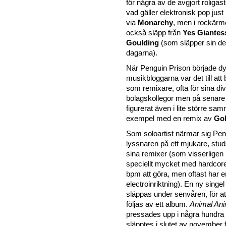
för några av de avgjort roligas
vad gäller elektronisk pop jus
via
Monarchy
, men i rockär
också släpp från
Yes Giantes
Goulding
(som släpper sin deb
dagarna).
När Penguin Prison började d
musikbloggarna var det till att
som remixare, ofta för sina di
bolagskollegor men på senare 
figurerat även i lite större sam
exempel med en remix av
Gol
Som soloartist närmar sig Pen
lyssnaren på ett mjukare, studs
sina remixer (som visserligen i
speciellt mycket med hardcore
bpm att göra, men oftast har e
electroinriktning). En ny singe
släppas under senvåren, för 
följas av ett album.
Animal Ani
pressades upp i några hundra
släpptes i slutet av november f