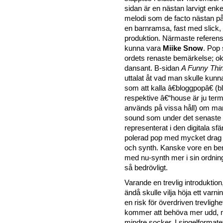
sidan är en nästan larvigt enke
melodi som de facto nästan 
en barnramsa, fast med slick,
produktion. Närmaste referens
kunna vara
Miike Snow
. Pop 
ordets renaste bemärkelse; o
dansant. B-sidan
A Funny Thi
uttalat åt vad man skulle kunn
som att kalla â€bloggpopâ€ (b
respektive â€“house är ju term
används på vissa håll) om man 
sound som under det senaste å
representerat i den digitala sf
polerad pop med mycket drag av
och synth. Kanske vore en ben
med nu-synth mer i sin ordning,
så bedrövligt.
Varande en trevlig introdukti
ändå skulle vilja höja ett varni
en risk för överdriven trevlighe
kommer att behöva mer udd, 
mindre socker. I singelformate