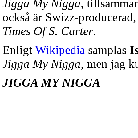
Jigga My Nigga
, tillsamm
också är Swizz-producerad, 
Times Of S. Carter
.
Enligt
Wikipedia
samplas
I
Jigga My Nigga
, men jag k
JIGGA MY NIGGA