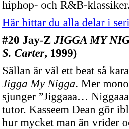
hiphop- och R&B-klassiker.
Här hittar du alla delar i ser
#20 Jay-Z
JIGGA MY NI
S. Carter
, 1999)
Sällan är väl ett beat så ka
Jigga My Nigga
. Mer monot
sjunger ”Jiggaaa… Niggaa
tutor. Kasseem Dean gör ibla
hur mycket man än vrider oc