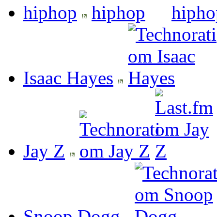
hiphop
Isaac Hayes
Jay Z
Snoop Dogg