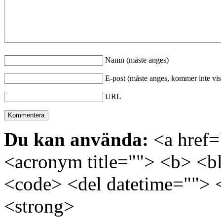
Namn (måste anges)
E-post (måste anges, kommer inte vis
URL
Du kan använda:
<a href="
<acronym title=""> <b> <bl
<code> <del datetime=""> 
<strong>