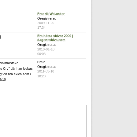
Fredrik Welander
Oregistrerad
2009-11-25
17:34
Era bästa skivor 2009 |
]
dagensskiva.com
Oregistrerad
2010-01-10
00:03
Emir
minimalistska
Oregistrerad
ou Cry” där han lyckas
2011-03-10
igt en bra skiva som i
18:28
8/10