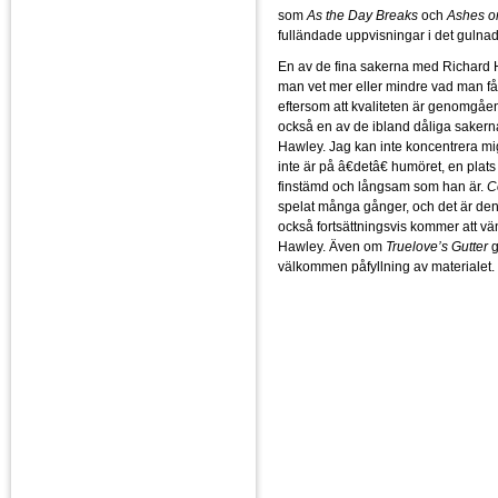
som
As the Day Breaks
och
Ashes on
fulländade uppvisningar i det gulnad
En av de fina sakerna med Richard H
man vet mer eller mindre vad man får.
eftersom att kvaliteten är genomgåe
också en av de ibland dåliga saker
Hawley. Jag kan inte koncentrera m
inte är på â€detâ€ humöret, en plat
finstämd och långsam som han är.
C
spelat många gånger, och det är den
också fortsättningsvis kommer att vä
Hawley. Även om
Truelove’s Gutter
g
välkommen påfyllning av materialet.