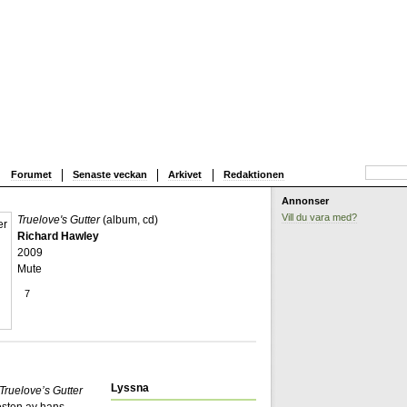
Forumet
Senaste veckan
Arkivet
Redaktionen
Annonser
Vill du vara med?
Truelove's Gutter
(album, cd)
Richard Hawley
2009
Mute
7
Lyssna
Truelove’s Gutter
esten av hans