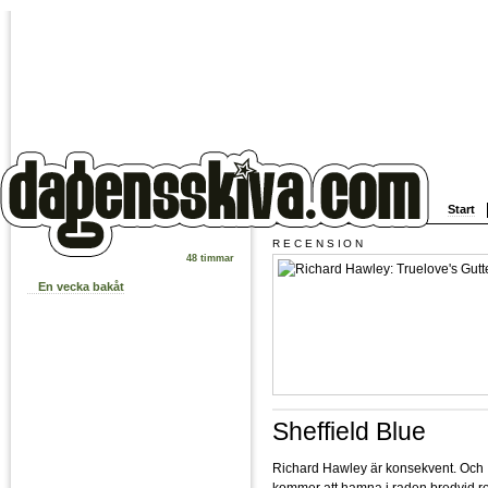
Start
RECENSION
48 timmar
En vecka bakåt
Sheffield Blue
Richard Hawley är konsekvent. Och
kommer att hamna i raden bredvid r