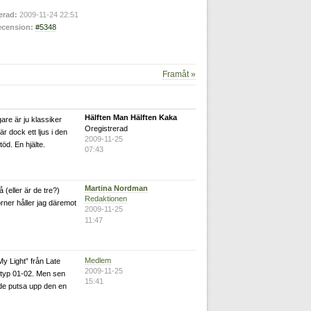
erad:
2009-11-24 22:51
cension:
#5348
Framåt »
Hälften Man Hälften Kaka
are är ju klassiker
Oregistrerad
r dock ett ljus i den
2009-11-25
öd. En hjälte.
07:43
Martina Nordman
 (eller är de tre?)
Redaktionen
orner håller jag däremot
2009-11-25
11:47
Medlem
My Light” från Late
2009-11-25
, typ 01-02. Men sen
15:41
rde putsa upp den en