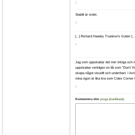
#
Stabilt är ordet.
#
[...] Richard Hawley Truelove’s Gutter [...
#
Jag som uppskattar det mer intriga och 
uppskattar verkligen en låt som ”Don’t Y
skapa något visuellt och underbart. I övr
mina ögon är lika bra som Coles Corner 
#
Kommentera eller
pinga (trackback)
.