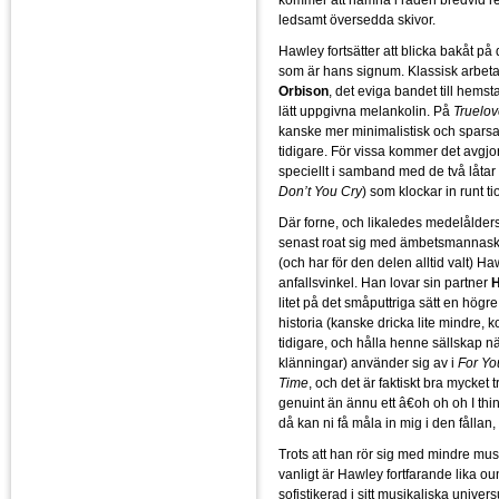
ledsamt översedda skivor.
Hawley fortsätter att blicka bakåt på
som är hans signum. Klassisk arbet
Orbison
, det eviga bandet till hems
lätt uppgivna melankolin. På
Truelov
kanske mer minimalistisk och spar
tidigare. För vissa kommer det avgjort
speciellt i samband med de två låtar 
Don’t You Cry
) som klockar in runt ti
Där forne, och likaledes medelålder
senast roat sig med ämbetsmannaskr
(och har för den delen alltid valt) H
anfallsvinkel. Han lovar sin partner
H
litet på det småputtriga sätt en högr
historia (kanske dricka lite mindre,
tidigare, och hålla henne sällskap n
klänningar) använder sig av i
For Yo
Time
, och det är faktiskt bra mycket 
genuint än ännu ett â€oh oh oh I thin
då kan ni få måla in mig i den fållan, 
Trots att han rör sig med mindre mu
vanligt är Hawley fortfarande lika ou
sofistikerad i sitt musikaliska unive