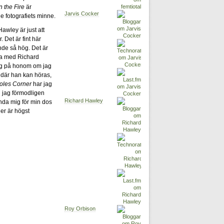
 the Fire
är
Jarvis Cocker
e fotografiets minne.
awley är just att
 Det är fint här
nde så hög. Det är
na med Richard
ig på honom om jag
s där han kan höras,
oles Corner
har jag
 jag förmodligen
Richard Hawley
nda mig för min dos
er är högst
Roy Orbison