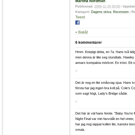
Martina Nordman
Publicerad:
2009-11-25 00:00
/
Uppdat
Kategori:
Dagens skiva
,
Recension
|
Re
Tweet
« Bakåt
6 kommentarer
Hmm. Knepigt detta, en 7a. Hans två tidig
men denna är liite seg stundtals. Hawley ä
annars kompakta mörkret. En tröst. Ett st
#
Det är nog en lite småsvag sjua. Hans två
första har jag ingen bra koll på. Cole’s C
som sagt högt, Lady’s Bridge sådär.
#
Det här är väl hans femte. ”Baby You’re 
Night Final var min favvolåt en hel vinter
har jag nog tappat kollen lite, kanske bo
smula.