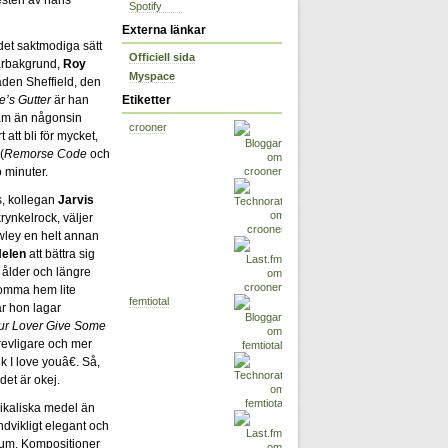
Spotify
Externa länkar
 det saktmodiga sätt
Officiell sida
arbakgrund,
Roy
Myspace
taden Sheffield, den
e’s Gutter
är han
Etiketter
sam än någonsin
crooner
 att bli för mycket,
(
Remorse Code
och
o minuter.
s, kollegan
Jarvis
ynkelrock, väljer
awley en helt annan
elen
att bättra sig
e ålder och längre
 komma hem lite
femtiotal
är hon lagar
ur Lover Give Some
trevligare och mer
k I love youâ€. Så,
det är okej.
sikaliska medel än
ndvikligt elegant och
rsum. Kompositioner