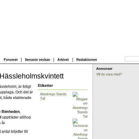
Forumet
Senaste veckan
Arkivet
Redaktionen
Annonser
 Hässleholmskvintett
Vill du vara med?
Etiketter
ssleholm, är tidigt
 upplaga. Och det är
Abednego Stands
 ut, både etablerade
Tall
e Rimheden
,
l
uppträder allihop
 år.
ntal biljetter till