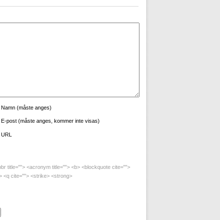
Namn (måste anges)
E-post (måste anges, kommer inte visas)
URL
bbr title=""> <acronym title=""> <b> <blockquote cite="">
 <q cite=""> <strike> <strong>