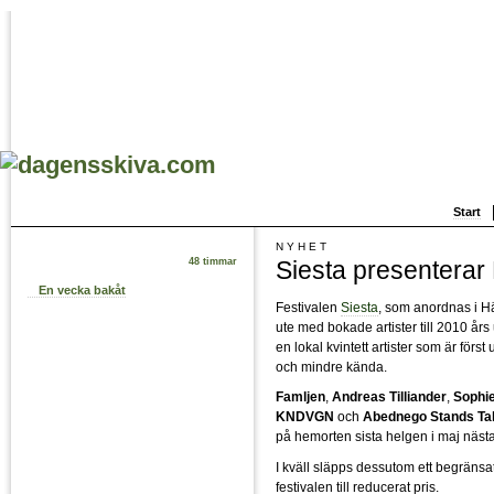
Start
NYHET
Siesta presenterar
48 timmar
En vecka bakåt
Festivalen
Siesta
, som anordnas i Hä
ute med bokade artister till 2010 års
en lokal kvintett artister som är först
och mindre kända.
Famljen
,
Andreas Tilliander
,
Sophi
KNDVGN
och
Abednego Stands Tal
på hemorten sista helgen i maj nästa
I kväll släpps dessutom ett begränsat a
festivalen till reducerat pris.