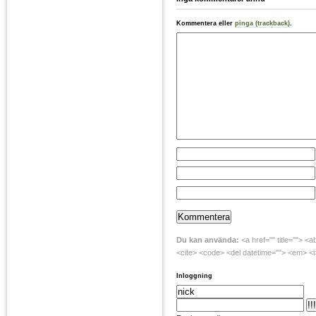
Kommentera eller
pinga (trackback)
.
Du kan använda:
<a href="" title=""> <a
<cite> <code> <del datetime=""> <em> <i>
Inloggning