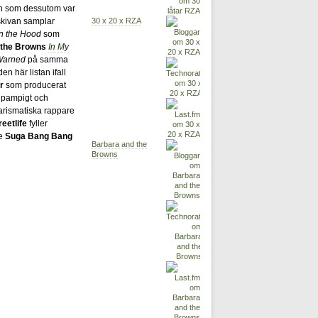
ch som dessutom var
30 x 20 x RZA
 skivan samplar
In the Hood
som
 the Browns
In My
Warned
på samma
en här listan ifall
r
som producerat
t pampigt och
arismatiska rappare
reetlife
fyller
de
Suga Bang Bang
Barbara and the
Browns