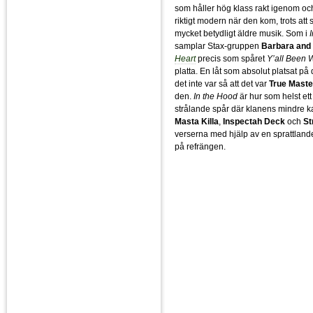
som håller hög klass rakt igenom o
riktigt modern när den kom, trots att
mycket betydligt äldre musik. Som i
samplar Stax-gruppen
Barbara and
Heart
precis som spåret
Y’all Been 
platta. En låt som absolut platsat på d
det inte var så att det var
True Maste
den.
In the Hood
är hur som helst et
strålande spår där klanens mindre k
Masta Killa
,
Inspectah Deck
och
St
verserna med hjälp av en sprattlan
på refrängen.