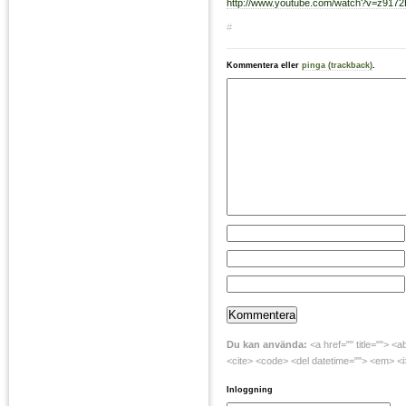
http://www.youtube.com/watch?v=z9172
#
Kommentera eller
pinga (trackback)
.
Du kan använda:
<a href="" title=""> <a
<cite> <code> <del datetime=""> <em> <i>
Inloggning