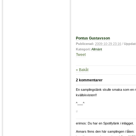
Pontus Gustavsson
Publicerad:
2009-10-29 23:16
/
Uppdat
Kategori:
Allmänt
Tweet
« Bakåt
2 kommentarer
En samplingslänk skulle smaka som en 
kvällskvisten!!
^___^
#
erimos: Du har en Spotifylänk i inlägget.
Annars finns den här samplingen i låten: