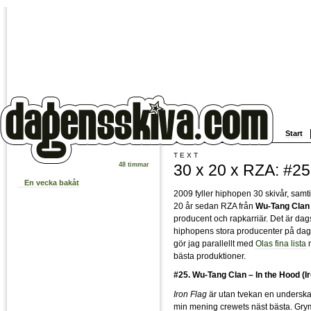
Start
TEXT
30 x 20 x RZA: #2
48 timmar
En vecka bakåt
2009 fyller hiphopen 30 skivår, samti
20 år sedan RZA från
Wu-Tang Clan
producent och rapkarriär. Det är dags 
hiphopens stora producenter på dag
gör jag parallellt med
Olas fina lista
bästa produktioner.
#25. Wu-Tang Clan – In the Hood (Ir
Iron Flag
är utan tvekan en underskat
min mening crewets näst bästa. Gry