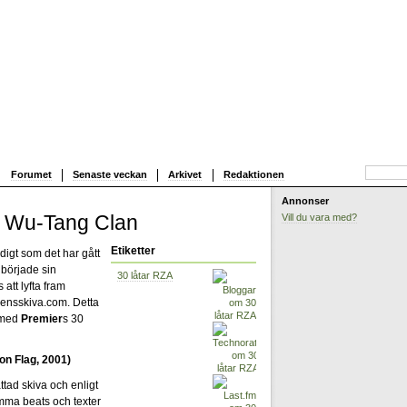
Forumet
Senaste veckan
Arkivet
Redaktionen
Annonser
5 Wu-Tang Clan
Vill du vara med?
Etiketter
digt som det har gått
började sin
30 låtar RZA
att lyfta fram
ensskiva.com. Detta
med
Premier
s 30
on Flag, 2001)
tad skiva och enligt
mma beats och texter