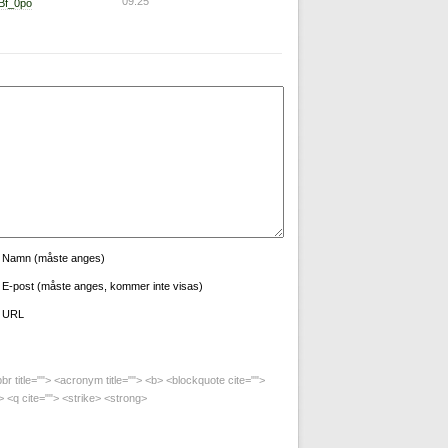
09:25
Bf_0po
Namn (måste anges)
E-post (måste anges, kommer inte visas)
URL
bbr title=""> <acronym title=""> <b> <blockquote cite="">
 <q cite=""> <strike> <strong>