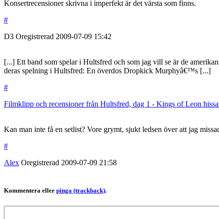
Konsertrecensioner skrivna i imperfekt är det värsta som finns.
#
D3
Oregistrerad
2009-07-09
15:42
[...] Ett band som spelar i Hultsfred och som jag vill se är de amer
deras spelning i Hultsfred: En överdos Dropkick Murphyâ€™s [...]
#
Filmklipp och recensioner från Hultsfred, dag 1 - Kings of Leon hiss
Kan man inte få en setlist? Vore grymt, sjukt ledsen över att jag miss
#
Alex
Oregistrerad
2009-07-09
21:58
Kommentera eller
pinga (trackback)
.