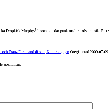
ikanska Dropkick MurphyÂ´s som blandar punk med irländsk musik. Fast 
as och Franz Ferdinand dissas | Kulturbloggen
Oregistrerad
2009-07-09
ade spelningen.