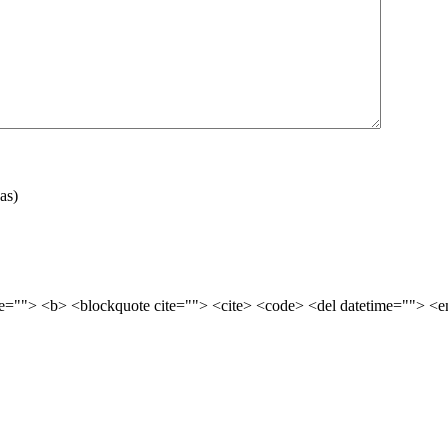
as)
tle=""> <b> <blockquote cite=""> <cite> <code> <del datetime=""> <e