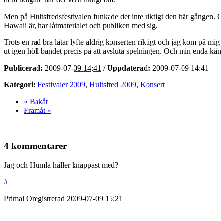
Men på Hultsfredsfestivalen funkade det inte riktigt den här gången. Oc
Hawaii är, har låtmaterialet och publiken med sig.
Trots en rad bra låtar lyfte aldrig konserten riktigt och jag kom på m
ut igen höll bandet precis på att avsluta spelningen. Och min enda känsl
Publicerad:
2009-07-09 14:41
/
Uppdaterad:
2009-07-09 14:41
Kategori:
Festivaler 2009
,
Hultsfred 2009
,
Konsert
« Bakåt
Framåt »
4 kommentarer
Jag och Humla håller knappast med?
#
Primal
Oregistrerad
2009-07-09
15:21