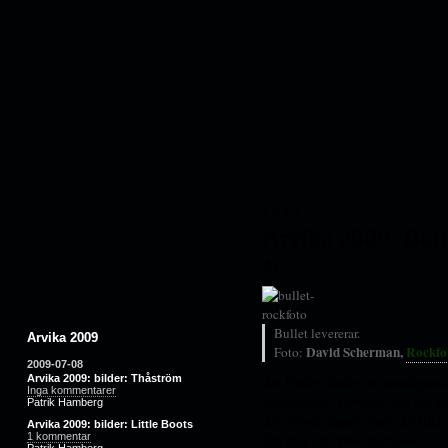
TEXT
Arvika 2009: Bull
Av
Bullet levererar.
Arvika 2009
David Scherman,
Rockfo
Foto:
2009-07-08
Att Bullet skulle bli torsdagens
Arvika 2009: bilder: Thåström
Inga kommentarer
högoddsare. Förvisso var det in
Patrik Hamberg
den första dagen, men det lilla
Arvika 2009: bilder: Little Boots
fått mig att rynka på näsan.
1 kommentar