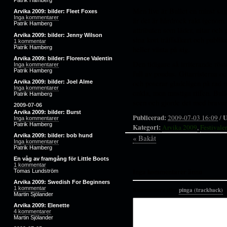
Patrik Hamberg
Men live är Bullet en minst sag
Arvika 2009: bilder: Fleet Foxes
Inga kommentarer
är det är hårdrock rakt igenom,
Patrik Hamberg
attributen som läder, nitar och 
Arvika 2009: bilder: Jenny Wilson
sina kort träffsäkert och publik
1 kommentar
Patrik Hamberg
heller vänta på sig.
Arvika 2009: bilder: Florence Valentin
Den tidigare så irriterande rös
Inga kommentarer
Patrik Hamberg
full av pondus. Gitarristerna o
och poserar gladeligen på rad m
Arvika 2009: bilder: Joel Alme
Inga kommentarer
enkla, men mustiga riffen. Bull
Patrik Hamberg
scen och gjorde det med bravur
2009-07-06
Arvika 2009: bilder: Burst
Publicerad:
U
2009-07-03 16:09
/
Inga kommentarer
Patrik Hamberg
Kategori:
Arvika 2009
,
Festivale
Arvika 2009: bilder: bob hund
« Bakåt
Inga kommentarer
Patrik Hamberg
En våg av framgång för Little Boots
1 kommentar
Inga kommentarer ännu
Tomas Lundström
Arvika 2009: Swedish For Beginners
1 kommentar
Kommentera eller
pinga (trackback)
.
Martin Sjölander
Arvika 2009: Elenette
4 kommentarer
Martin Sjölander