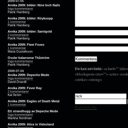
2009-07-05
Arvika 2009: bilder: Nine Inch Nails
Inga kommentarer
Patrik Hamberg
Arvika 2009: bilder: Röyksopp
1 kommentar
Patrik Hamberg
Arvika 2009: bilder: Santigold
2 kommentarer
Patrik Hamberg
Arvika 2009: Fleet Foxes
1 kommentar
Maria Gustafsson
Ossler balanserar Thåström
Inga kommentarer
Patrik Hamberg
Du kan använda:
<a href="" title
2009-07-04
<blockquote cite=""> <cite> <cod
Arvika 2009: Depeche Mode
Inga kommentarer
<strike> <strong>
David Drazdil
Arvika 2009: Fever Ray
Inloggning
2 kommentarer
Kal Ström
Arvika 2009: Eagles of Death Metal
1 kommentar
Registrera dig
Ett strandhugg av Depeche Mode
Inga kommentarer
Martina Nordman
Arvika 2009: Alice in Videoland
Inga kommentarer