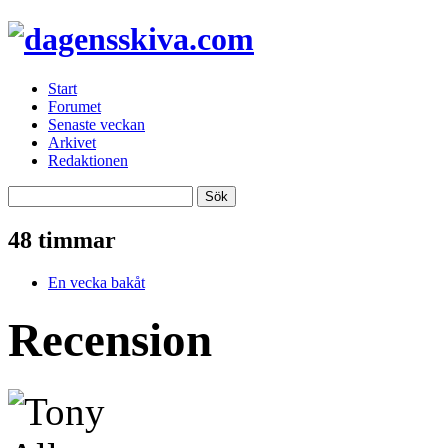
Start
Forumet
Senaste veckan
Arkivet
Redaktionen
48 timmar
En vecka bakåt
Recension