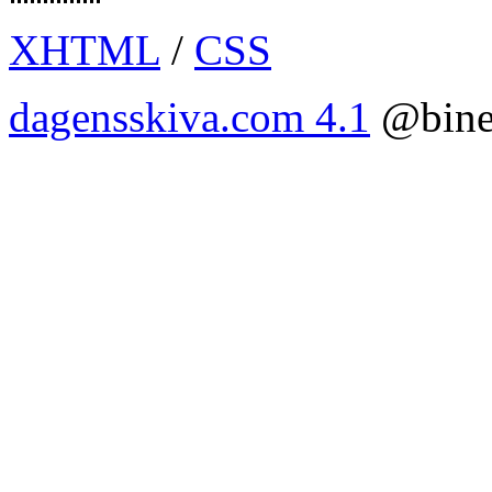
XHTML
/
CSS
dagensskiva.com 4.1
@bine