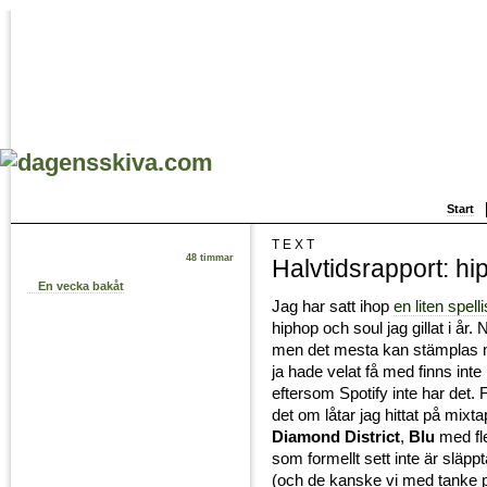
Start
TEXT
48 timmar
Halvtidsrapport: h
En vecka bakåt
Jag har satt ihop
en liten spelli
hiphop och soul jag gillat i år. 
men det mesta kan stämplas 
ja hade velat få med finns inte
eftersom Spotify inte har det.
det om låtar jag hittat på mixta
Diamond District
,
Blu
med fle
som formellt sett inte är släpp
(och de kanske vi med tanke