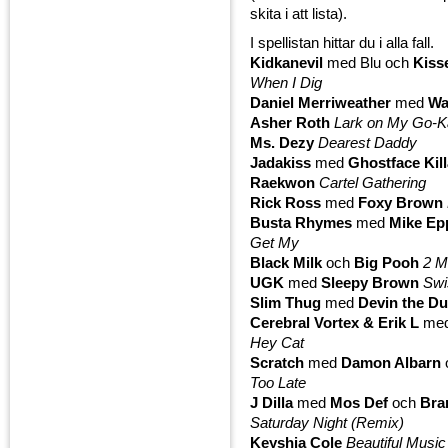
skita i att lista).
I spellistan hittar du i alla fall.
Kidkanevil
med Blu och
Kiss
When I Dig
Daniel Merriweather
med
Wa
Asher Roth
Lark on My Go-K
Ms. Dezy
Dearest Daddy
Jadakiss
med
Ghostface Kil
Raekwon
Cartel Gathering
Rick Ross
med
Foxy Brown
Busta Rhymes
med
Mike Ep
Get My
Black Milk
och
Big Pooh
2 
UGK
med
Sleepy Brown
Swi
Slim Thug
med
Devin the D
Cerebral Vortex & Erik L
med
Hey Cat
Scratch
med
Damon Albarn
Too Late
J Dilla
med
Mos Def
och
Bra
Saturday Night (Remix)
Keyshia Cole
Beautiful Music