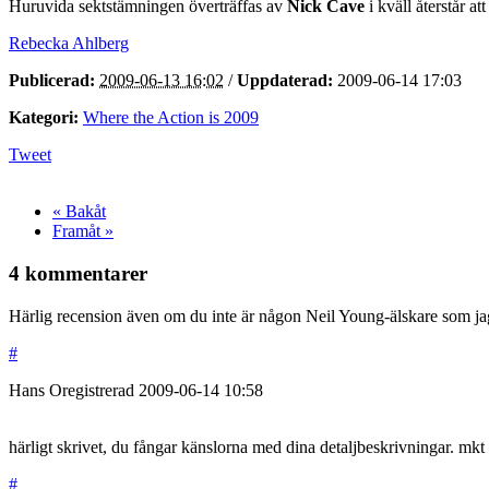
Huruvida sektstämningen överträffas av
Nick Cave
i kväll återstår 
Rebecka Ahlberg
Publicerad:
2009-06-13 16:02
/
Uppdaterad:
2009-06-14 17:03
Kategori:
Where the Action is 2009
Tweet
« Bakåt
Framåt »
4 kommentarer
Härlig recension även om du inte är någon Neil Young-älskare som ja
#
Hans
Oregistrerad
2009-06-14
10:58
härligt skrivet, du fångar känslorna med dina detaljbeskrivningar. mk
#