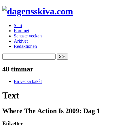
Start
Forumet
Senaste veckan
Arkivet
Redaktionen
48 timmar
En vecka bakåt
Text
Where The Action Is 2009: Dag 1
Etiketter