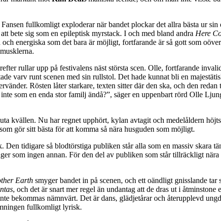
Fansen fullkomligt exploderar när bandet plockar det allra bästa ur sin
 att bete sig som en epileptisk myrstack. I och med bland andra
Here C
ta och energiska som det bara är möjligt, fortfarande är så gott som oöver
kmusklerna.
er rullar upp på festivalens näst största scen. Olle, fortfarande invalid
tade varv runt scenen med sin rullstol. Det hade kunnat bli en majestäti
tervänder. Rösten låter starkare, texten sitter där den ska, och den redan 
te som en enda stor familj ändå?”, säger en uppenbart rörd Olle Ljungst
luta kvällen. Nu har regnet upphört, kylan avtagit och medelåldern höjt
r som gör sitt bästa för att komma så nära husguden som möjligt.
k. Den tidigare så blodtörstiga publiken står alla som en massiv skara tä
ger som ingen annan. För den del av publiken som står tillräckligt nära
ther Earth
smyger bandet in på scenen, och ett oändligt gnisslande tar s
ntas
, och det är snart mer regel än undantag att de dras ut i åtminstone 
inte bekommas nämnvärt. Det är dans, glädjetårar och återupplevd ungd
mningen fullkomligt lyrisk.