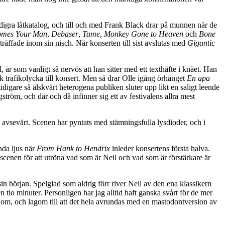
 digra låtkatalog, och till och med Frank Black drar på munnen när de
omes Your Man
,
Debaser
,
Tame
,
Monkey Gone to Heaven
och
Bone
träffade inom sin nisch. När konserten till sist avslutas med
Gigantic
, är som vanligt så nervös att han sitter med ett texthäfte i knäet. Han
sk trafikolycka till konsert. Men så drar Olle igång örhänget
En apa
tidigare så älskvärt heterogena publiken sluter upp likt en saligt leende
röm, och där och då infinner sig ett av festivalens allra mest
s avsevärt. Scenen har pyntats med stämningsfulla lysdioder, och i
nda ljus när
From Hank to Hendrix
inleder konsertens första halva.
 scenen för att utröna vad som är Neil och vad som är förstärkare är
in början. Spelglad som aldrig förr river Neil av den ena klassikern
en tio minuter. Personligen har jag alltid haft ganska svårt för de mer
om, och lagom till att det hela avrundas med en mastodontversion av