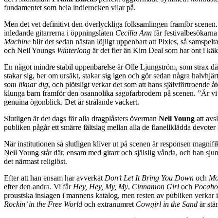
fundamentet som hela indierocken vilar på.
Men det vet definitivt den överlyckliga folksamlingen framför scenen. 
inledande gitarrerna i öppningslåten
Cecilia Ann
får festivalbesökarna
Machine
blir det sedan nästan löjligt uppenbart att Pixies, så samspel
och Neil Youngs
Winterlong
är det fler än Kim Deal som har ont i kä
En något mindre stabil uppenbarelse är Olle Ljungström, som strax däreft
stakar sig, ber om ursäkt, stakar sig igen och gör sedan några halvhjär
som liknar dig
, och plötsligt verkar det som att hans självförtroende å
klunga barn framför den osannolika sagofarbrodern på scenen. ”Är vi in
genuina ögonblick. Det är strålande vackert.
Slutligen är det dags för alla dragplåsters överman
Neil Young
att avs
publiken pågår ett smärre fältslag mellan alla de flanellklädda devote
När institutionen så slutligen kliver ut på scenen är responsen magnifi
Neil Young står där, ensam med gitarr och själslig vånda, och han sjun
det närmast religiöst.
Efter att han ensam har avverkat
Don’t Let It Bring You Down
och
Mo
efter den andra. Vi får
Hey, Hey, My, My
,
Cinnamon Girl
och
Pocaho
proustska inslagen i mannens katalog, men resten av publiken verkar 
Rockin’ in the Free World
och extranumret
Cowgirl in the Sand
är stä