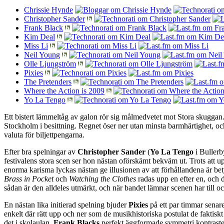
Chrissie Hynde
Christopher Sander
Frank Black
Kim Deal
Miss Li
Neil Young
Olle Ljungström
Pixies
The Pretenders
Where the Action is 2009
Yo La Tengo
Ett bistert lämmeltåg av galon rör sig målmedvetet mot Stora skuggan
Stockholm i besittning. Regnet öser ner utan minsta barmhärtighet, och
valuta för biljettpengarna.
Efter bra spelningar av
Christopher Sander
(
Yo La Tengo
i Buller
festivalens stora scen ser hon nästan oförskämt bekväm ut. Trots att 
enorma karisma lyckas nästan ge illusionen av att förhållandena är bety
Brass in Pocket
och
Watching the Clothes
radas upp en efter en, och d
sådan är den alldeles utmärkt, och när bandet lämnar scenen har till o
En nästan lika initierad spelning bjuder
Pixies
på ett par timmar senare
enkelt där rätt upp och ner som de musikhistoriska postulat de faktiskt 
det i skolaulan.
Frank Blacks
perfekt äggformade symmetri kontrast