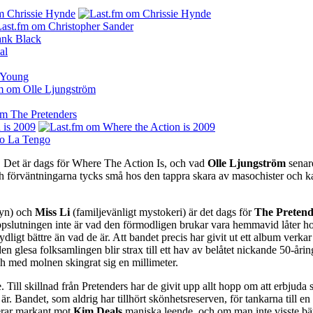
. Det är dags för Where The Action Is, och vad
Olle Ljungström
senare
 förväntningarna tycks små hos den tappra skara av masochister och kapit
byn) och
Miss Li
(familjevänligt mystokeri) är det dags för
The Pretend
uppslutningen inte är vad den förmodligen brukar vara hemmavid låter ho
dligt bättre än vad de är. Att bandet precis har givit ut ett album verk
en glesa folksamlingen blir strax till ett hav av belåtet nickande 50-åri
ch med molnen skingrat sig en millimeter.
. Till skillnad från Pretenders har de givit upp allt hopp om att erbjuda
är. Bandet, som aldrig har tillhört skönhetsreserven, för tankarna till en 
erar markant mot
Kim Deals
maniska leende, och om man inte visste bätt