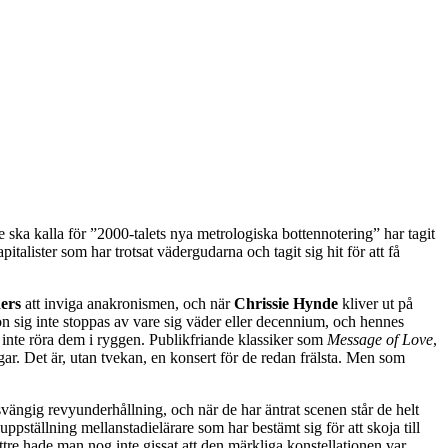
 ska kalla för ”2000-talets nya metrologiska bottennotering” har tagit
alister som har trotsat vädergudarna och tagit sig hit för att få
ers
att inviga anakronismen, och när
Chrissie Hynde
kliver ut på
n sig inte stoppas av vare sig väder eller decennium, och hennes
ar inte röra dem i ryggen. Publikfriande klassiker som
Message of Love
,
ngar. Det är, utan tvekan, en konsert för de redan frälsta. Men som
 svängig revyunderhållning, och när de har äntrat scenen står de helt
uppställning mellanstadielärare som har bestämt sig för att skoja till
re hade man nog inte gissat att den märkliga konstellationen var