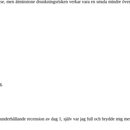
att se, men åtminstone drunkningsrisken verkar vara en smula mindre öv
g.
t underhållande recension av dag 1, själv var jag full och brydde mig m