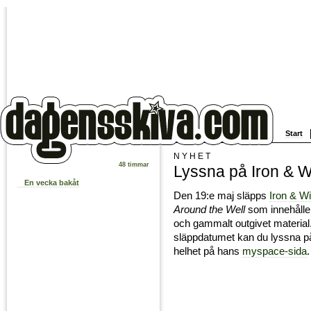
Start
NYHET
48 timmar
Lyssna på Iron &
En vecka bakåt
Den 19:e maj släpps
Iron & W
Around the Well
som innehåller
och gammalt outgivet material.
släppdatumet kan du lyssna på
helhet på hans
myspace-sida
.