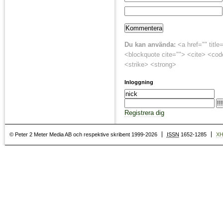
Du kan använda:
<a href="" title
<blockquote cite=""> <cite> <cod
<strike> <strong>
Inloggning
Registrera dig
© Peter 2 Meter Media AB och respektive skribent 1999-2026
ISSN
1652-1285
X