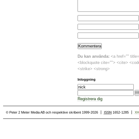
Du kan använda:
<a href="" title
<blockquote cite=""> <cite> <cod
<strike> <strong>
Inloggning
Registrera dig
© Peter 2 Meter Media AB och respektive skribent 1999-2026
ISSN
1652-1285
X