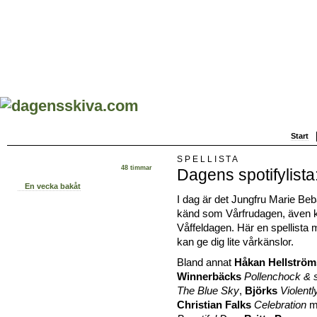
Start
SPELLISTA
48 timmar
Dagens spotifylista
En vecka bakåt
I dag är det Jungfru Marie Be
känd som Vårfrudagen, även
Våffeldagen. Här en spellista
kan ge dig lite vårkänslor.
Bland annat
Håkan Hellström
Winnerbäcks
Pollenchock & st
The Blue Sky
,
Björks
Violent
Christian Falks
Celebration
m