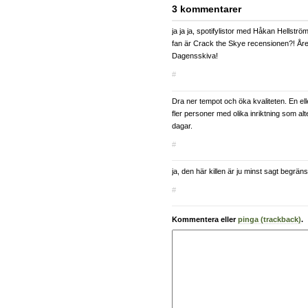
3 kommentarer
ja ja ja, spotifylistor med Håkan Hellström
fan är Crack the Skye recensionen?! Åre
Dagensskiva!
#
Dra ner tempot och öka kvaliteten. En elle
fler personer med olika inriktning som al
dagar.
#
ja, den här killen är ju minst sagt begrän
#
Kommentera eller
pinga (trackback)
.