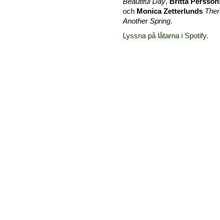
Beautiful Day
,
Britta Persson
och
Monica Zetterlunds
Ther
Another Spring
.
Lyssna på låtarna i Spotify.