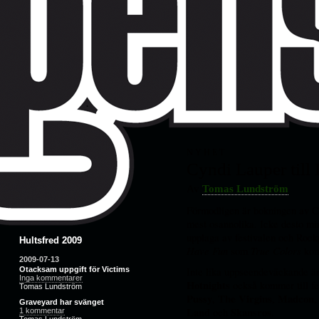
NYHET
Cyndi Lauper till 
Av
Tomas Lundström
Förmodligen är bokningen av 
mest osannolika. Icke desto min
upplaga av festivalen och Rockp
Hultsfred 2009
Have Fun
som
True Colors
kom
2009-07-13
Inte lika uppseendeväckande är
Otacksam uppgift för Victims
Inga kommentarer
Hotnights
också kommer till f
Tomas Lundström
Pussy
,
The Virgins
,
Madcon
Graveyard har svänget
Land
och
Skansros
.
1 kommentar