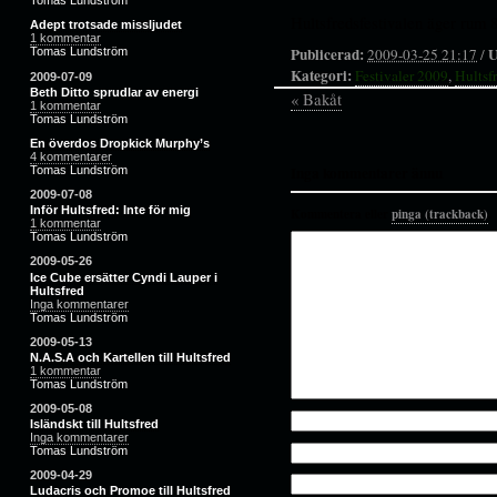
Tomas Lundström
Hultsfredsfestivalen äger rum 8
Adept trotsade missljudet
1 kommentar
Publicerad:
U
2009-03-25 21:17
/
Tomas Lundström
Kategori:
Festivaler 2009
,
Hultsf
2009-07-09
Beth Ditto sprudlar av energi
« Bakåt
1 kommentar
Tomas Lundström
En överdos Dropkick Murphy’s
4 kommentarer
Inga kommentarer ännu
Tomas Lundström
2009-07-08
Inför Hultsfred: Inte för mig
Kommentera eller
pinga (trackback)
.
1 kommentar
Tomas Lundström
2009-05-26
Ice Cube ersätter Cyndi Lauper i
Hultsfred
Inga kommentarer
Tomas Lundström
2009-05-13
N.A.S.A och Kartellen till Hultsfred
1 kommentar
Tomas Lundström
2009-05-08
Isländskt till Hultsfred
Inga kommentarer
Tomas Lundström
2009-04-29
Ludacris och Promoe till Hultsfred