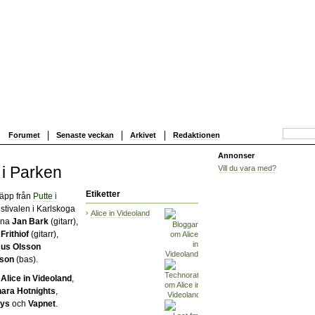
Forumet
Senaste veckan
Arkivet
Redaktionen
Annonser
e i Parken
Vill du vara med?
Etiketter
läpp från
Putte i
estivalen i Karlskoga
Alice in Videoland
rna
Jan Bark
(gitarr),
Frithiof
(gitarr),
us Olsson
sson
(bas).
:
Alice in Videoland
,
ara Hotnights
,
oys
och
Vapnet
.