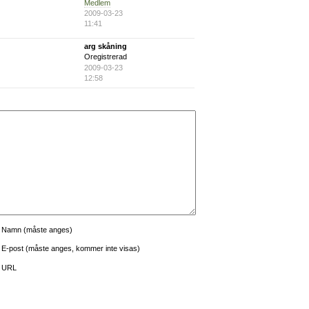
Medlem
2009-03-23
11:41
arg skåning
Oregistrerad
2009-03-23
12:58
Namn (måste anges)
E-post (måste anges, kommer inte visas)
URL