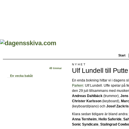
Start
NYHET
Ulf Lundell till Putt
48 timmar
En vecka bakåt
En enda bokning hittar vi i dagens s
Parken
: Ulf Lundell. Uffe spelar på f
den 29 juli tillsammans med musike
Andreas Dahlbäck
(trummor),
Jens 
Christer Karlsson
(keyboard),
Marc
(keyboard/piano) och
Josef Zackri
Klara sedan tidigare är bland andra
Anna Ternheim
,
Hello Saferide
,
Sah
Sonic Syndicate
,
Stalingrad Cowb