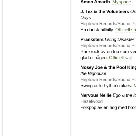
Amon Amarth
.
Myspace
J. Tex & the Volunteers
On
Days
Heptown Records/Sound Pol
En dansk hillbilly.
Officiell sa
Pranksters
Living Disaster
Heptown Records/Sound Pol
Punkrock av en trio som ve
glada i hågen.
Officiell sajt
Nosey Joe & the Pool Kin
the Bighouse
Heptown Records/Sound Pol
Swing och rhythm’n'blues.
Nervous Nellie
Ego & the I
Hazelwood
Folkpop av en hög med brö