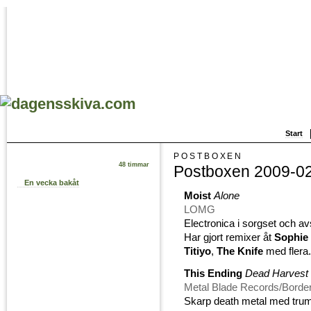
Start
POSTBOXEN
48 timmar
Postboxen 2009-0
En vecka bakåt
Moist
Alone
LOMG
Electronica i sorgset och a
Har gjort remixer åt
Sophie
Titiyo
,
The Knife
med flera
This Ending
Dead Harvest
Metal Blade Records/Borde
Skarp death metal med tru