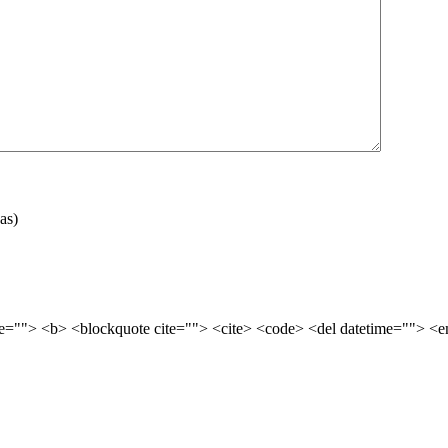
as)
tle=""> <b> <blockquote cite=""> <cite> <code> <del datetime=""> <e