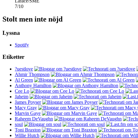
Laface/SME
7
/
10
Stolt men inte nöjd
Lyssna
Spotify
Etiketter
?uestlove
Ahmir Thompson
Al Green
Anthony Hamilton
Cee Lo
Jaheim
James Poyser
Macy Gray
Marvin Gaye
Raheem DeVaughn
soul
Toni Braxton
Willie Hutch