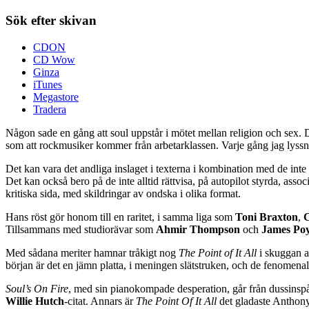
Sök efter skivan
CDON
CD Wow
Ginza
iTunes
Megastore
Tradera
Någon sade en gång att soul uppstår i mötet mellan religion och sex. Det 
som att rockmusiker kommer från arbetarklassen. Varje gång jag lyss
Det kan vara det andliga inslaget i texterna i kombination med de inte 
Det kan också bero på de inte alltid rättvisa, på autopilot styrda, assoc
kritiska sida, med skildringar av ondska i olika format.
Hans röst gör honom till en raritet, i samma liga som
Toni Braxton
,
Tillsammans med studiorävar som
Ahmir Thompson
och
James Poy
Med sådana meriter hamnar tråkigt nog
The Point of It All
i skuggan a
början är det en jämn platta, i meningen slätstruken, och de fenomena
Soul’s On Fire
, med sin pianokompade desperation, går från dussinspå
Willie Hutch
-citat. Annars är
The Point Of It All
det gladaste Anthony