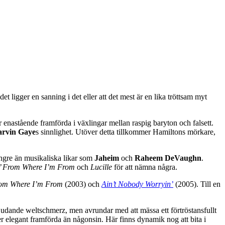
et ligger en sanning i det eller att det mest är en lika tröttsam myt
r enastående framförda i växlingar mellan raspig baryton och falsett.
rvin Gaye
s sinnlighet. Utöver detta tillkommer Hamiltons mörkare,
längre än musikaliska likar som
Jaheim
och
Raheem DeVaughn
.
 From Where I’m From
och
Lucille
för att nämna några.
om Where I’m From
(2003) och
Ain’t Nobody Worryin’
(2005). Till en
judande weltschmerz, men avrundar med att mässa ett förtröstansfullt
r elegant framförda än någonsin. Här finns dynamik nog att bita i