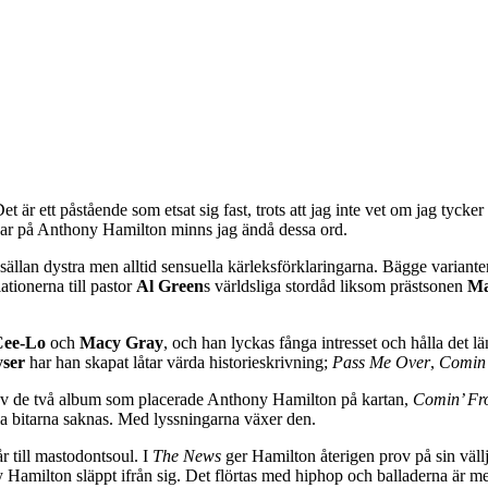
är ett påstående som etsat sig fast, trots att jag inte vet om jag tycker d
nar på Anthony Hamilton minns jag ändå dessa ord.
sällan dystra men alltid sensuella kärleksförklaringarna. Bägge variante
iationerna till pastor
Al Green
s världsliga stordåd liksom prästsonen
Ma
Cee-Lo
och
Macy Gray
, och han lyckas fånga intresset och hålla det 
ser
har han skapat låtar värda historieskrivning;
Pass Me Over
,
Comin’
v de två album som placerade Anthony Hamilton på kartan,
Comin’ Fr
la bitarna saknas. Med lyssningarna växer den.
r till mastodontsoul. I
The News
ger Hamilton återigen prov på sin väll
 Hamilton släppt ifrån sig. Det flörtas med hiphop och balladerna är me