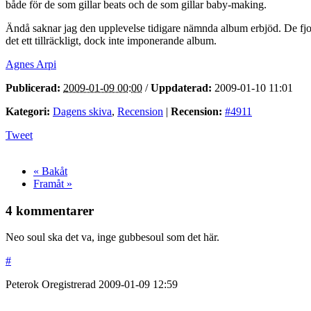
både för de som gillar beats och de som gillar baby-making.
Ändå saknar jag den upplevelse tidigare nämnda album erbjöd. De fj
det ett tillräckligt, dock inte imponerande album.
Agnes Arpi
Publicerad:
2009-01-09 00:00
/
Uppdaterad:
2009-01-10 11:01
Kategori:
Dagens skiva
,
Recension
|
Recension:
#4911
Tweet
« Bakåt
Framåt »
4 kommentarer
Neo soul ska det va, inge gubbesoul som det här.
#
Peterok
Oregistrerad
2009-01-09
12:59