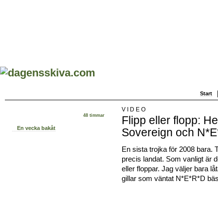
Start
VIDEO
48 timmar
Flipp eller flopp: H
En vecka bakåt
Sovereign och N*
En sista trojka för 2008 bara.
precis landat. Som vanligt är d
eller floppar. Jag väljer bara l
gillar som väntat N*E*R*D bäs