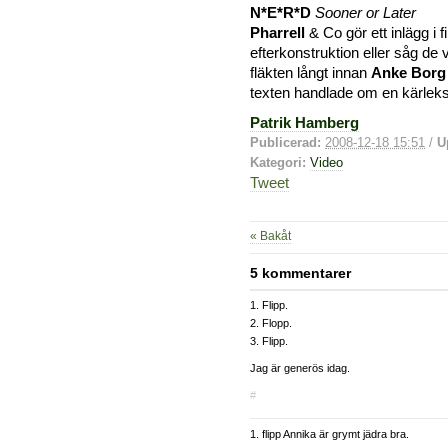
N*E*R*D
Sooner or Later
Pharrell
& Co gör ett inlägg i 
efterkonstruktion eller såg de v
fläkten långt innan
Anke Borg
texten handlade om en kärleks
Patrik Hamberg
Publicerad:
2008-12-18 15:51
/
U
Kategori:
Video
Tweet
« Bakåt
5 kommentarer
1. Flipp.
2. Flopp.
3. Flipp.
Jag är generös idag.
#
1. flipp Annika är grymt jädra bra.