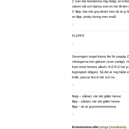
2. kan inte bestämma mig riktigt, en irri
säkert stå och dansa som en tok till den
3. flipp. inte min grej direkt men de är ju
en flipp. pretty boring men endå
#
FLOPPZ
#
Sovereigns singel känns lite för poppig. D
refrängerna hon glänser (som vanligt). H
fram emot hennes album. N.E.R.D har ju l
begreppen tidigare. Så det är nog både e
kritik, passar bra in här och nu.
#
flopp – såklart, när det gäller henne
flipp – såklart, när det gäller henne
flipp – de är grymmmmmmmma
#
Kommentera eller
pinga (trackback)
.