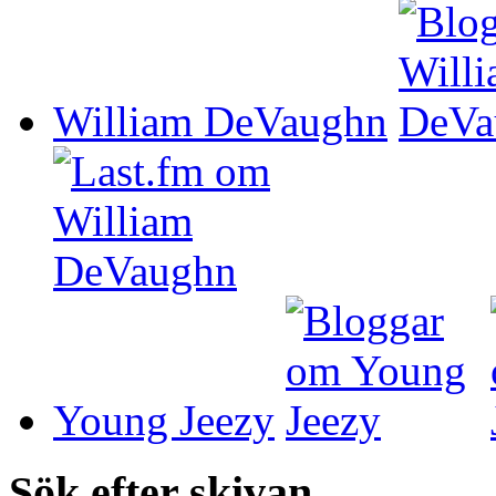
William DeVaughn
Young Jeezy
Sök efter skivan