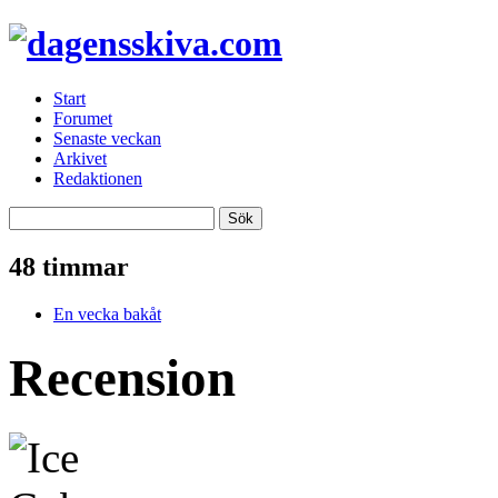
Start
Forumet
Senaste veckan
Arkivet
Redaktionen
48 timmar
En vecka bakåt
Recension