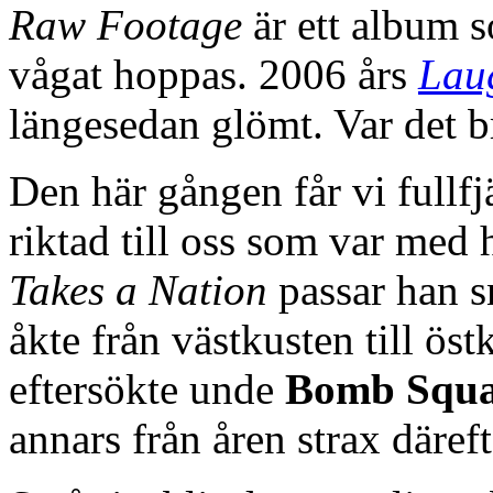
Raw Footage
är ett album s
vågat hoppas. 2006 års
Lau
längesedan glömt. Var det br
Den här gången får vi fullf
riktad till oss som var med 
Takes a Nation
passar han sn
åkte från västkusten till ö
eftersökte unde
Bomb Squ
annars från åren strax däreft