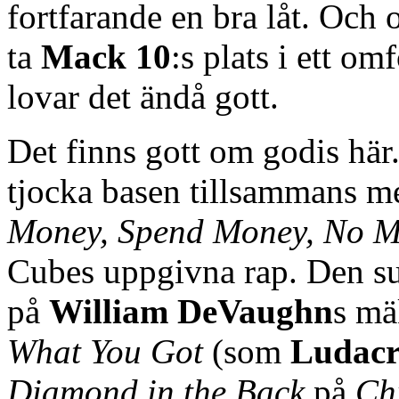
fortfarande en bra låt. Och
ta
Mack 10
:s plats i ett o
lovar det ändå gott.
Det finns gott om godis här
tjocka basen tillsammans me
Money, Spend Money, No 
Cubes uppgivna rap. Den s
på
William DeVaughn
s mä
What You Got
(som
Ludacr
Diamond in the Back
på
Ch