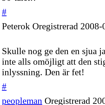
#
Peterok
Oregistrerad
2008-
Skulle nog ge den en sjua j
inte alls omöjligt att den sti
inlyssning. Den är fet!
#
peopleman
Oregistrerad
20