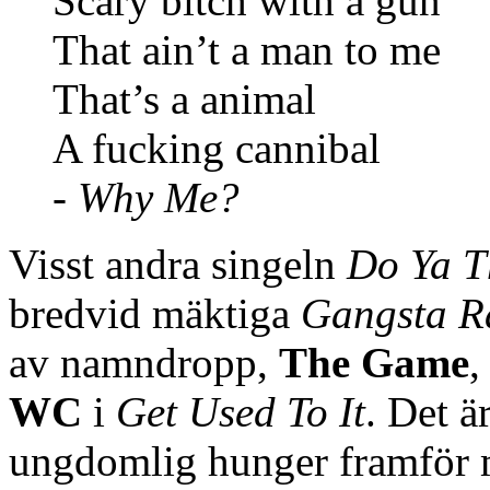
Scary bitch with a gun
That ain’t a man to me
That’s a animal
A fucking cannibal
-
Why Me?
Visst andra singeln
Do Ya 
bredvid mäktiga
Gangsta R
av namndropp,
The Game
,
WC
i
Get Used To It
. Det ä
ungdomlig hunger framför m